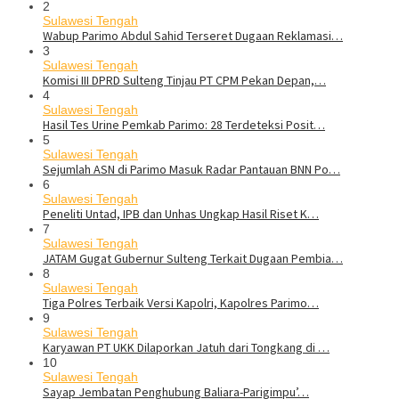
2
Sulawesi Tengah
Wabup Parimo Abdul Sahid Terseret Dugaan Reklamasi…
3
Sulawesi Tengah
Komisi III DPRD Sulteng Tinjau PT CPM Pekan Depan,…
4
Sulawesi Tengah
Hasil Tes Urine Pemkab Parimo: 28 Terdeteksi Posit…
5
Sulawesi Tengah
Sejumlah ASN di Parimo Masuk Radar Pantauan BNN Po…
6
Sulawesi Tengah
Peneliti Untad, IPB dan Unhas Ungkap Hasil Riset K…
7
Sulawesi Tengah
JATAM Gugat Gubernur Sulteng Terkait Dugaan Pembia…
8
Sulawesi Tengah
Tiga Polres Terbaik Versi Kapolri, Kapolres Parimo…
9
Sulawesi Tengah
Karyawan PT UKK Dilaporkan Jatuh dari Tongkang di …
10
Sulawesi Tengah
Sayap Jembatan Penghubung Baliara-Parigimpu’…