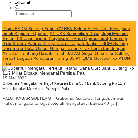
Editorial
KABAR TERKINI
Dinas ESDM Sulteng Sebut CV BBN Belum Selesaikan Kewajiban
untuk Kegiatan Operasi
PT UKK Sampaikan Duka, Janji Evaluasi
Sistem K3 Usai Insiden Karyawan di Area Operasional
Tambang
Sirtu Baliara Parimo Beroperasi di Tengah Sanksi ESDM Sulteng
Dosen Geofisika Untad: Gempa Tektonik Tak Berkaitan dengan
Aktivitas Tambang Bawah Tanah
JATAM Gugat Gubernur Sulteng
Terkait Dugaan Pembiaran Tailing B3 PT QMB Morowali ke PTUN
Palu
15 Mei 2025
Gubernur Mengaku Terkejut Ketahui Dana CSR Bank Sulteng Rp 11,7
Miliar Dipakai Mendanai Persipal Palu
PALU, KABAR SULTENG – Gubernur Sulawesi Tengah, Anwar
Hafid, mengaku terkejut setelah mengetahui bahwa 40 […]