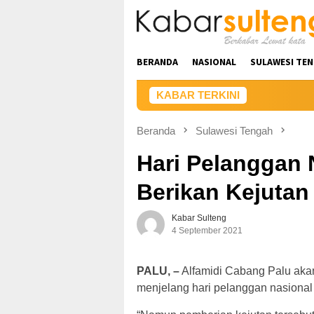
Loncat
ke
konten
BERANDA
NASIONAL
SULAWESI TE
KABAR TERKINI
PT UK
Beranda
Sulawesi Tengah
Hari Pelanggan 
Berikan Kejuta
Kabar Sulteng
4 September 2021
PALU, –
Alfamidi Cabang Palu aka
menjelang hari pelanggan nasional