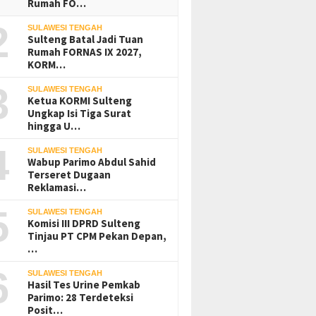
Rumah FO…
2
SULAWESI TENGAH
Sulteng Batal Jadi Tuan
Rumah FORNAS IX 2027,
KORM…
3
SULAWESI TENGAH
Ketua KORMI Sulteng
Ungkap Isi Tiga Surat
hingga U…
4
SULAWESI TENGAH
Wabup Parimo Abdul Sahid
Terseret Dugaan
Reklamasi…
5
SULAWESI TENGAH
Komisi III DPRD Sulteng
Tinjau PT CPM Pekan Depan,
…
6
SULAWESI TENGAH
Hasil Tes Urine Pemkab
Parimo: 28 Terdeteksi
Posit…