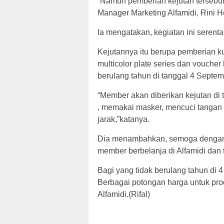
“Namun pemberian kejutan tersebut 
Manager Marketing Alfamidi, Rini He
Ia mengatakan, kegiatan ini serent
Kejutannya itu berupa pemberian ku
multicolor plate series dan vouche
berulang tahun di tanggal 4 Septem
“Member akan diberikan kejutan di 
, memakai masker, mencuci tangan
jarak,”katanya.
Dia menambahkan, semoga dengan a
member berbelanja di Alfamidi dan 
Bagi yang tidak berulang tahun di 
Berbagai potongan harga untuk pro
Alfamidi.(Rifal)