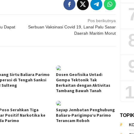
Pos berikutnya
lu Dapat
Serbuan Vaksinasi Covid 19, Lanal Palu Sasar
Daerah Maritim Morut
ang Sirtu Baliara Parimo
Dosen Geofisika Untad:
perasi di Tengah Sanksi
Gempa Tektonik Tak
1
 Sulteng
Berkaitan dengan Aktivitas
Tambang Bawah Tanah
Poso Serahkan Tiga
Sayap Jembatan Penghubung
jar Positif Narkotika ke
Baliara-Parigimpu’u Parimo
TOPI
a Parimo
Terancam Roboh
KO