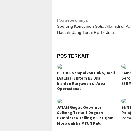
Navigasi
Pos sebelumnya
Seorang Konsumen Setia Alfamidi di Pa
pos
Hadiah Uang Tunai Rp 14 Juta
POS TERKAIT
PT UKK Sampaikan Duka, Janji
Tamb
Evaluasi Sistem K3 Usai
Bero
Insiden Karyawan di Area
ESDM
Operasional
JATAM Gugat Gubernur
BNN 
Sulteng Terkait Dugaan
Pela
Pembiaran Tailing B3 PT QMB
Pemd
Morowali ke PTUN Palu