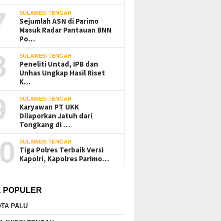
7
SULAWESI TENGAH
Sejumlah ASN di Parimo
Masuk Radar Pantauan BNN
Po…
8
SULAWESI TENGAH
Peneliti Untad, IPB dan
Unhas Ungkap Hasil Riset
K…
9
SULAWESI TENGAH
Karyawan PT UKK
Dilaporkan Jatuh dari
Tongkang di …
0
SULAWESI TENGAH
Tiga Polres Terbaik Versi
Kapolri, Kapolres Parimo…
K POPULER
TA PALU