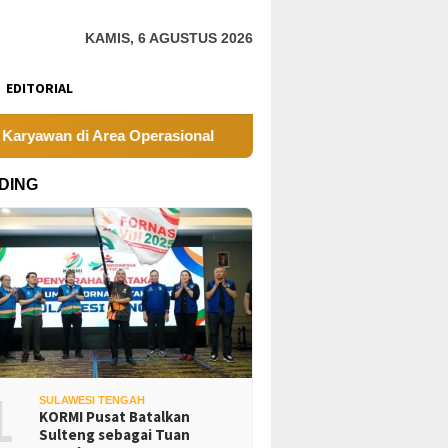
KAMIS, 6 AGUSTUS 2026
EDITORIAL
wan di Area Operasional
Tambang Sirtu Baliara Parimo 
DING
1
SULAWESI TENGAH
KORMI Pusat Batalkan
Sulteng sebagai Tuan