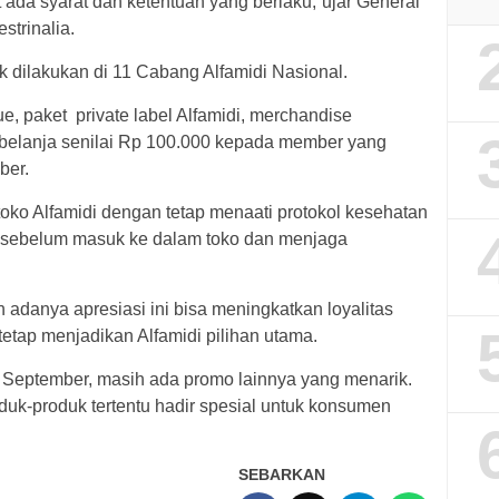
ada syarat dan ketentuan yang berlaku,”ujar General
strinalia.
ak dilakukan di 11 Cabang Alfamidi Nasional.
e, paket private label Alfamidi, merchandise
r belanja senilai Rp 100.000 kepada member yang
ber.
toko Alfamidi dengan tetap menaati protokol kesehatan
 sebelum masuk ke dalam toko dan menjaga
danya apresiasi ini bisa meningkatkan loyalitas
tetap menjadikan Alfamidi pilihan utama.
4 September, masih ada promo lainnya yang menarik.
duk-produk tertentu hadir spesial untuk konsumen
SEBARKAN