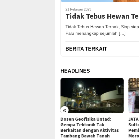
21 Februari 2023
Tidak Tebus Hewan Ter
Tidak Tebus Hewan Ternak, Siap siap
Palu menangkap sejumlah […]
BERITA TERKAIT
HEADLINES
«
tuh
Dosen Geofisika Untad:
JATAM Gugat Gubernur
Gempa Tektonik Tak
Sulteng Terkait Dugaan
Berkaitan dengan Aktivitas
Pembiaran Tailing B3 PT QM
Tambang Bawah Tanah
Morowali ke PTUN Palu