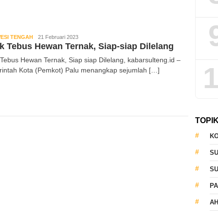
ESI TENGAH
Kabar
21 Februari 2023
k Tebus Hewan Ternak, Siap-siap Dilelang
Sulteng
 Tebus Hewan Ternak, Siap siap Dilelang, kabarsulteng.id –
1
intah Kota (Pemkot) Palu menangkap sejumlah […]
TOPI
KO
S
S
PA
AH