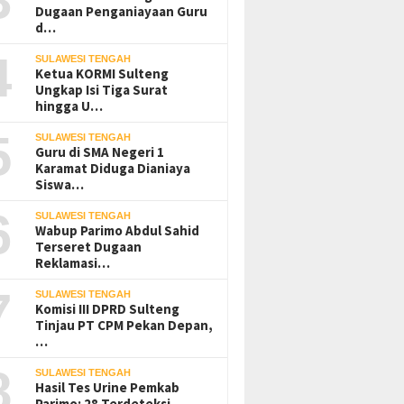
Dugaan Penganiayaan Guru
d…
4
SULAWESI TENGAH
Ketua KORMI Sulteng
Ungkap Isi Tiga Surat
hingga U…
5
SULAWESI TENGAH
Guru di SMA Negeri 1
Karamat Diduga Dianiaya
Siswa…
6
SULAWESI TENGAH
Wabup Parimo Abdul Sahid
Terseret Dugaan
Reklamasi…
7
SULAWESI TENGAH
Komisi III DPRD Sulteng
Tinjau PT CPM Pekan Depan,
…
Karyawan PT UKK yang Jatuh
Dosen Geofisika Untad:
dari Tongkang di Jetty
Gempa Tektonik Tak
8
SULAWESI TENGAH
Ganda-Ganda Ditemukan
Berkaitan dengan Aktivitas
Hasil Tes Urine Pemkab
Meninggal
Tambang Bawah Tanah
Parimo: 28 Terdeteksi