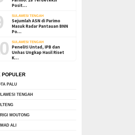
Posit…
9
SULAWESI TENGAH
Sejumlah ASN di Parimo
Masuk Radar Pantauan BNN
Po…
0
SULAWESI TENGAH
Peneliti Untad, IPB dan
Unhas Ungkap Hasil Riset
K…
K POPULER
TA PALU
ULAWESI TENGAH
ULTENG
RIGI MOUTONG
MAD ALI