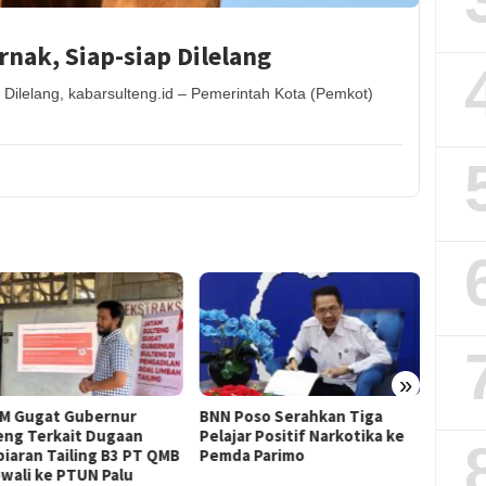
nak, Siap-siap Dilelang
 Dilelang, kabarsulteng.id – Pemerintah Kota (Pemkot)
»
BNN Poso Serahkan Tiga
Sayap Jembatan
Pelajar Positif Narkotika ke
Penghubung Baliara-
B
Pemda Parimo
Parigimpu’u Parimo
Terancam Roboh