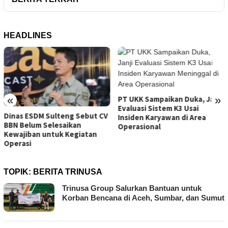
HEADLINES
«
»
PT UKK Sampaikan Duka, Janji
Evaluasi Sistem K3 Usai
Tambang Sirtu Baliara Parimo
Insiden Karyawan di Area
Beroperasi di Tengah Sanksi
Operasional
ESDM Sulteng
TOPIK:
BERITA TRINUSA
Trinusa Group Salurkan Bantuan untuk
Korban Bencana di Aceh, Sumbar, dan Sumut