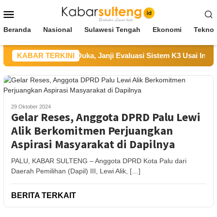
Loncat
Menu
ke
Mobile
konten
Beranda
Nasional
Sulawesi Tengah
Ekonomi
Teknol
T UKK Sampaikan Duka, Janji Evaluasi Sistem K3 Usai Insiden 
KABAR TERKINI
29 Oktober 2024
Gelar Reses, Anggota DPRD Palu Lewi
Alik Berkomitmen Perjuangkan
Aspirasi Masyarakat di Dapilnya
PALU, KABAR SULTENG – Anggota DPRD Kota Palu dari
Daerah Pemilihan (Dapil) III, Lewi Alik, […]
BERITA TERKAIT