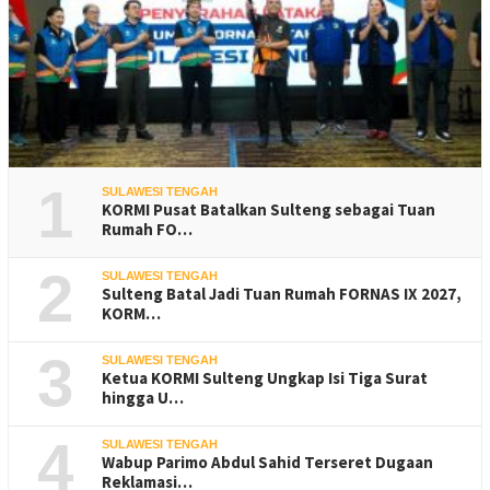
1
SULAWESI TENGAH
KORMI Pusat Batalkan Sulteng sebagai Tuan
Rumah FO…
2
SULAWESI TENGAH
Sulteng Batal Jadi Tuan Rumah FORNAS IX 2027,
KORM…
3
SULAWESI TENGAH
Ketua KORMI Sulteng Ungkap Isi Tiga Surat
hingga U…
4
SULAWESI TENGAH
Wabup Parimo Abdul Sahid Terseret Dugaan
Reklamasi…