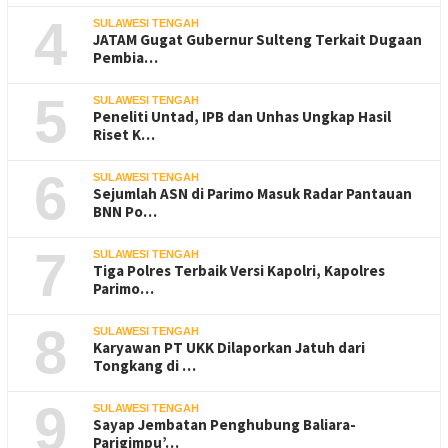
4
SULAWESI TENGAH
JATAM Gugat Gubernur Sulteng Terkait Dugaan
Pembia…
5
SULAWESI TENGAH
Peneliti Untad, IPB dan Unhas Ungkap Hasil
Riset K…
6
SULAWESI TENGAH
Sejumlah ASN di Parimo Masuk Radar Pantauan
BNN Po…
7
SULAWESI TENGAH
Tiga Polres Terbaik Versi Kapolri, Kapolres
Parimo…
8
SULAWESI TENGAH
Karyawan PT UKK Dilaporkan Jatuh dari
Tongkang di …
9
SULAWESI TENGAH
Sayap Jembatan Penghubung Baliara-
Parigimpu’…