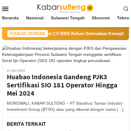
Loncat
Menu
ke
Mobile
konten
Beranda
Nasional
Sulawesi Tengah
Ekonomi
Teknol
 ESDM Sulteng Sebut CV BBN Belum Selesaikan Kewajiban untu
KABAR TERKINI
14 Juni 2024
Huabao Indonesia Gandeng PJK3
Sertifikasi SIO 181 Operator Hingga
Mei 2024
MOROWALI, KABAR SULTENG – PT Baoshuo Taman Industry
Investment Group (BTIIG) atau yang dikenal dengan nama […]
BERITA TERKAIT