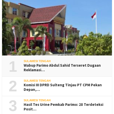
1
SULAWESI TENGAH
Wabup Parimo Abdul Sahid Terseret Dugaan
Reklamasi…
2
SULAWESI TENGAH
Komisi III DPRD Sulteng Tinjau PT CPM Pekan
Depan,…
3
SULAWESI TENGAH
Hasil Tes Urine Pemkab Parimo: 28 Terdeteksi
Posit…