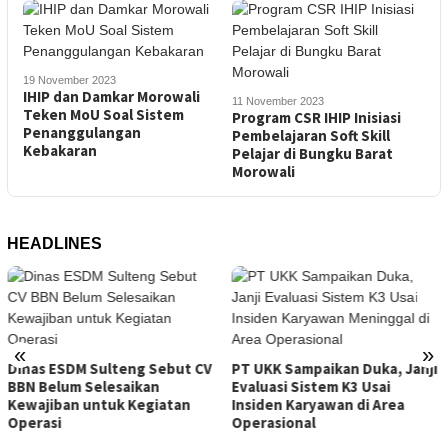
19 November 2023
IHIP dan Damkar Morowali
11 November 2023
Teken MoU Soal Sistem
Program CSR IHIP Inisiasi
Penanggulangan
Pembelajaran Soft Skill
Kebakaran
Pelajar di Bungku Barat
Morowali
HEADLINES
Tambang Sirtu Baliara
«
»
Beroperasi di Tengah 
but CV
PT UKK Sampaikan Duka, Janji
ESDM Sulteng
Evaluasi Sistem K3 Usai
atan
Insiden Karyawan di Area
Operasional