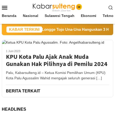
Loncat
Menu
ke
Mobile
konten
Beranda
Nasional
Sulawesi Tengah
Ekonomi
Teknol
Kebakaran Hutan di Longge Tojo Una-Una Hanguskan 3 Hektar
KABAR TERKINI
1 Juni 2023
KPU Kota Palu Ajak Anak Muda
Gunakan Hak Pilihnya di Pemilu 2024
Palu, Kabarsulteng.id – Ketua Komisi Pemilihan Umum (KPU)
Kota Palu Agussalim Wahid mengajak seluruh generasi […]
BERITA TERKAIT
HEADLINES