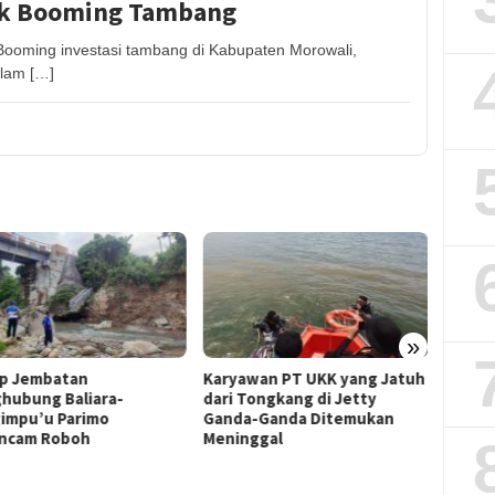
lik Booming Tambang
ing investasi tambang di Kabupaten Morowali,
alam […]
»
Karyawan PT UKK yang Jatuh
Tiga Polres Terbaik Versi
dari Tongkang di Jetty
Kapolri, Kapolres Parimo
Ganda-Ganda Ditemukan
Tegaskan Mutu Layanan
Meninggal