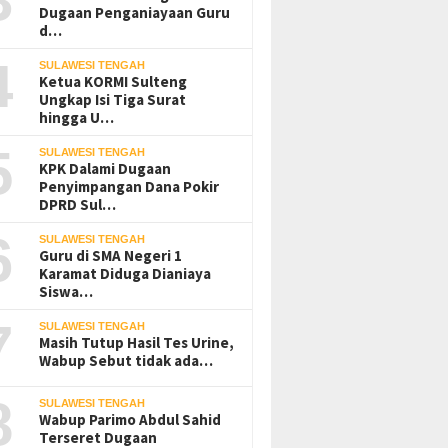
Dugaan Penganiayaan Guru
d…
4
SULAWESI TENGAH
Ketua KORMI Sulteng
Ungkap Isi Tiga Surat
hingga U…
5
SULAWESI TENGAH
KPK Dalami Dugaan
Penyimpangan Dana Pokir
DPRD Sul…
6
SULAWESI TENGAH
Guru di SMA Negeri 1
Karamat Diduga Dianiaya
Siswa…
7
SULAWESI TENGAH
Masih Tutup Hasil Tes Urine,
Karyawan PT UKK Dilaporkan
BNN Poso Serahkan Tiga
Wabup Sebut tidak ada…
Jatuh dari Tongkang di Desa
Pelajar Positif Narkotika ke
Ganda-Ganda-Morut
Pemda Parimo
8
SULAWESI TENGAH
Wabup Parimo Abdul Sahid
Terseret Dugaan