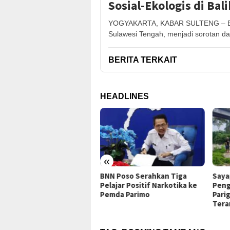
Sosial-Ekologis di Ba
YOGYAKARTA, KABAR SULTENG – Boom
Sulawesi Tengah, menjadi sorotan d
BERITA TERKAIT
HEADLINES
«
rkan
BNN Poso Serahkan Tiga
Sayap Jembatan
Desa
Pelajar Positif Narkotika ke
Penghubung Baliara-
Pemda Parimo
Parigimpu’u Parimo
Terancam Roboh