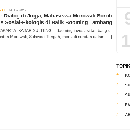
NAL
Kabar
14 Juli 2025
r Dialog di Jogja, Mahasiswa Morowali Soroti
Sulteng
is Sosial-Ekologis di Balik Booming Tambang
KARTA, KABAR SULTENG – Booming investasi tambang di
1
aten Morowali, Sulawesi Tengah, menjadi sorotan dalam […]
TOPI
KO
S
S
PA
AH