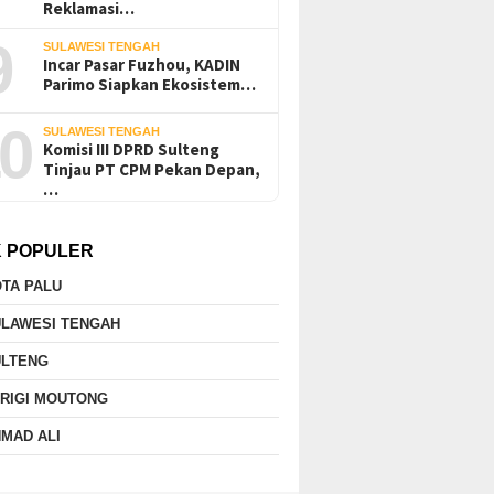
Reklamasi…
9
SULAWESI TENGAH
Incar Pasar Fuzhou, KADIN
Parimo Siapkan Ekosistem…
0
SULAWESI TENGAH
Komisi III DPRD Sulteng
Tinjau PT CPM Pekan Depan,
…
K POPULER
TA PALU
ULAWESI TENGAH
ULTENG
RIGI MOUTONG
MAD ALI