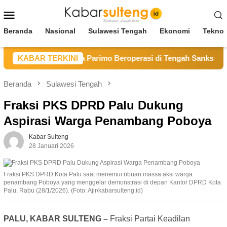
Loncat
Menu
ke
Mobile
konten
Beranda
Nasional
Sulawesi Tengah
Ekonomi
Teknol
bang Sirtu Baliara Parimo Beroperasi di Tengah Sanksi ESDM 
KABAR TERKINI
Beranda
Sulawesi Tengah
Fraksi PKS DPRD Palu Dukung
Aspirasi Warga Penambang Poboya
Kabar Sulteng
28 Januari 2026
Fraksi PKS DPRD Kota Palu saat menemui ribuan massa aksi warga
penambang Poboya yang menggelar demonstrasi di depan Kantor DPRD Kota
Palu, Rabu (28/1/2026). (Foto: Ajir/kabarsulteng.id)
PALU, KABAR SULTENG –
Fraksi Partai Keadilan