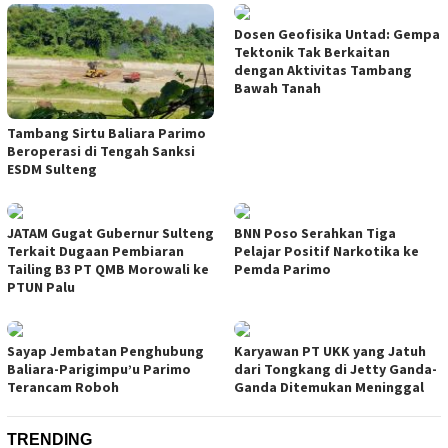
Dosen Geofisika Untad: Gempa
Tektonik Tak Berkaitan
dengan Aktivitas Tambang
Bawah Tanah
Tambang Sirtu Baliara Parimo
Beroperasi di Tengah Sanksi
ESDM Sulteng
JATAM Gugat Gubernur Sulteng
BNN Poso Serahkan Tiga
Terkait Dugaan Pembiaran
Pelajar Positif Narkotika ke
Tailing B3 PT QMB Morowali ke
Pemda Parimo
PTUN Palu
Sayap Jembatan Penghubung
Karyawan PT UKK yang Jatuh
Baliara-Parigimpu’u Parimo
dari Tongkang di Jetty Ganda-
Terancam Roboh
Ganda Ditemukan Meninggal
TRENDING