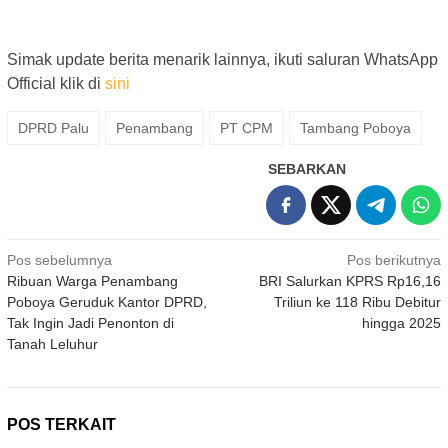
Simak update berita menarik lainnya, ikuti saluran WhatsApp
Official klik di
sini
DPRD Palu
Penambang
PT CPM
Tambang Poboya
SEBARKAN
Navigasi
Pos sebelumnya
Pos berikutnya
Ribuan Warga Penambang
BRI Salurkan KPRS Rp16,16
pos
Poboya Geruduk Kantor DPRD,
Triliun ke 118 Ribu Debitur
Tak Ingin Jadi Penonton di
hingga 2025
Tanah Leluhur
POS TERKAIT