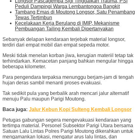
Longsor Pascagempa Sigi Tinggalkan Trauma, PSI
Peduli Dampingi Warga Lembantongoa Bangkit
Tambang Emas di Moutong Longsor, Satu Penambang
Tewas Tertimbun
Kecelakaan Kerja Berulang di IMIP, Mekanisme
Pembuangan Tailing Kembali Dipertanyakan
Sebanyak delapan kendaraan terjebak material longsor,
terdiri dari empat mobil dan empat sepeda motor.
Meski tidak menelan korban jiwa, kerugian materiil tetap tak
terhindarkan. Kemacetan panjang bahkan mengular hingga
beberapa kilometer.
Para pengendara terpaksa menunggu berjam-jam di tengah
hujan deras sambil menanti proses evakuasi.
Tak sedikit pula yang berbalik arah mencari jalur alternatif
menuju Palu maupun Parigi Moutong.
Baca juga:
Jalur Kebun Kopi Sulteng Kembali Longsor
Petugas gabungan segera mengevakuasi kendaraan yang
tertimpa material. Personel Subsektor Parigi Utara bersama
Satuan Lalu Lintas Polres Parigi Moutong dikerahkan untuk
mengamankan lokasi, mengatur arus lalu lintas, dan