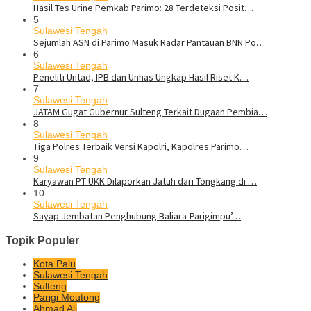
Hasil Tes Urine Pemkab Parimo: 28 Terdeteksi Posit…
5
Sulawesi Tengah
Sejumlah ASN di Parimo Masuk Radar Pantauan BNN Po…
6
Sulawesi Tengah
Peneliti Untad, IPB dan Unhas Ungkap Hasil Riset K…
7
Sulawesi Tengah
JATAM Gugat Gubernur Sulteng Terkait Dugaan Pembia…
8
Sulawesi Tengah
Tiga Polres Terbaik Versi Kapolri, Kapolres Parimo…
9
Sulawesi Tengah
Karyawan PT UKK Dilaporkan Jatuh dari Tongkang di …
10
Sulawesi Tengah
Sayap Jembatan Penghubung Baliara-Parigimpu’…
Topik Populer
Kota Palu
Sulawesi Tengah
Sulteng
Parigi Moutong
Ahmad Ali