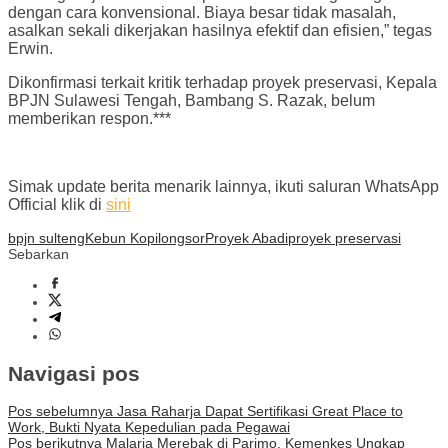
dengan cara konvensional. Biaya besar tidak masalah,
asalkan sekali dikerjakan hasilnya efektif dan efisien,” tegas
Erwin.
Dikonfirmasi terkait kritik terhadap proyek preservasi, Kepala
BPJN Sulawesi Tengah, Bambang S. Razak, belum
memberikan respon.***
Simak update berita menarik lainnya, ikuti saluran WhatsApp
Official klik di
sini
bpjn sulteng
Kebun Kopi
longsor
Proyek Abadi
proyek preservasi
Sebarkan
Navigasi pos
Pos sebelumnya
Jasa Raharja Dapat Sertifikasi Great Place to
Work, Bukti Nyata Kepedulian pada Pegawai
Pos berikutnya
Malaria Merebak di Parimo, Kemenkes Ungkap