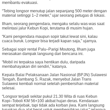
membantu evakuasi.
“Tebing longsor menutup jalan sepanjang 500 meter dengan
material setinggi 1–2 meter,” ujar seorang petugas di lokasi.
Ilham, seorang pengendara, mengaku selalu was-was saat
melintasi jalur Kebun Kopi, terutama di musim hujan.
“Kami pengendara maupun sopir takut lewat sini, kalau
cuaca buruk. Longsor bisa terjadi kapan saja,” ujarnya.
Sebagai sopir rental Palu–Parigi Moutong, Ilham juga
merasakan dampak langsung dari bencana ini.
“Mobil ini terpaksa saya hentikan dulu, daripada
membahayakan diri sendiri,” katanya.
Kepala Balai Pelaksanaan Jalan Nasional (BPJN) Sulawesi
Tengah, Bambang S. Razak, menyebut Jalan Trans
Sulawesi kembali normal setelah pembersihan material
selesai.
“Longsor terjadi sekitar pukul 21.30 Wita di ruas Kebun
Kopi–Toboli KM 56+100 akibat hujan deras. Kendaraan
sempat terjebak, tapi tidak ada korban jiwa. Kami langsung
turunkan dua alat berat untuk membersihkan jalur,” jelasnya,