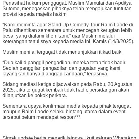
Penasihat hukum penggugat, Muslim Mamulai dan Apditya
Sutomo, menegaskan pihaknya telah mengajukan tuntutan
provisi kepada majelis hakim.
“Kami meminta agar Stand Up Comedy Tour Raim Laode di
Palu dihentikan sementara untuk mencegah kerugian lebih
besar yang dialami klien kami,” ujar Muslim melalui
keterangan tertulisnya kepada media ini, Kamis (14/8/2025).
Muslim menilai tergugat tidak menunjukkan itikad baik.
“Dua kali dipanggil pengadilan, mereka tetap tidak hadir.
Seolah panggilan pengadilan dan gugatan yang kami
layangkan hanya dianggap candaan,” tegasnya.
Sidang mediasi ketiga dijadwalkan pada Rabu, 20 Agustus
2025. Jika tergugat kembali tidak hadir, persidangan akan
dilanjutkan ke pokok perkara.
Sementara upaya konfirmasi media kepada pihak tergugat
maupun Raim Laode selaku bintang utama dalam event
tersebut belum mendapat respon***
Simak update berita menarik lainnya, ikuti saluran WhatsApp