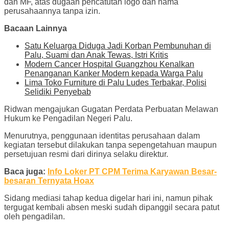
dan MF, atas dugaan pencatutan logo dan nama
perusahaannya tanpa izin.
Bacaan Lainnya
Satu Keluarga Diduga Jadi Korban Pembunuhan di
Palu, Suami dan Anak Tewas, Istri Kritis
Modern Cancer Hospital Guangzhou Kenalkan
Penanganan Kanker Modern kepada Warga Palu
Lima Toko Furniture di Palu Ludes Terbakar, Polisi
Selidiki Penyebab
Ridwan mengajukan Gugatan Perdata Perbuatan Melawan
Hukum ke Pengadilan Negeri Palu.
Menurutnya, penggunaan identitas perusahaan dalam
kegiatan tersebut dilakukan tanpa sepengetahuan maupun
persetujuan resmi dari dirinya selaku direktur.
Baca juga:
Info Loker PT CPM Terima Karyawan Besar-
besaran Ternyata Hoax
Sidang mediasi tahap kedua digelar hari ini, namun pihak
tergugat kembali absen meski sudah dipanggil secara patut
oleh pengadilan.