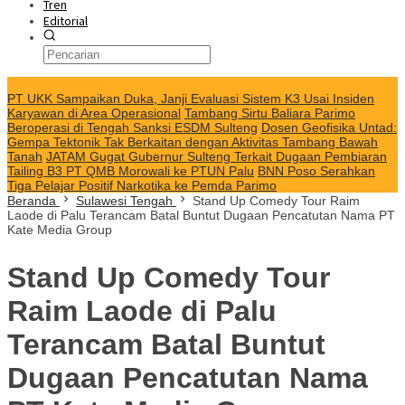
Tren
Editorial
KABAR TERKINI
PT UKK Sampaikan Duka, Janji Evaluasi Sistem K3 Usai Insiden
Karyawan di Area Operasional
Tambang Sirtu Baliara Parimo
Beroperasi di Tengah Sanksi ESDM Sulteng
Dosen Geofisika Untad:
Gempa Tektonik Tak Berkaitan dengan Aktivitas Tambang Bawah
Tanah
JATAM Gugat Gubernur Sulteng Terkait Dugaan Pembiaran
Tailing B3 PT QMB Morowali ke PTUN Palu
BNN Poso Serahkan
Tiga Pelajar Positif Narkotika ke Pemda Parimo
Beranda
Sulawesi Tengah
Stand Up Comedy Tour Raim
Laode di Palu Terancam Batal Buntut Dugaan Pencatutan Nama PT
Kate Media Group
Stand Up Comedy Tour
Raim Laode di Palu
Terancam Batal Buntut
Dugaan Pencatutan Nama