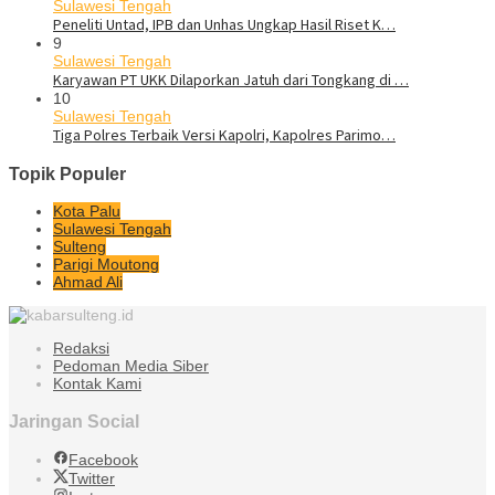
Sulawesi Tengah
Peneliti Untad, IPB dan Unhas Ungkap Hasil Riset K…
9
Sulawesi Tengah
Karyawan PT UKK Dilaporkan Jatuh dari Tongkang di …
10
Sulawesi Tengah
Tiga Polres Terbaik Versi Kapolri, Kapolres Parimo…
Topik Populer
Kota Palu
Sulawesi Tengah
Sulteng
Parigi Moutong
Ahmad Ali
Redaksi
Pedoman Media Siber
Kontak Kami
Jaringan Social
Facebook
Twitter