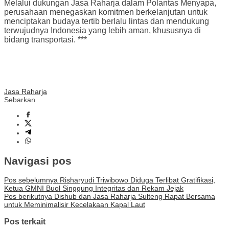
Melalui dukungan Jasa Raharja dalam Polantas Menyapa,
perusahaan menegaskan komitmen berkelanjutan untuk
menciptakan budaya tertib berlalu lintas dan mendukung
terwujudnya Indonesia yang lebih aman, khususnya di
bidang transportasi. ***
Jasa Raharja
Sebarkan
Navigasi pos
Pos sebelumnya
Risharyudi Triwibowo Diduga Terlibat Gratifikasi,
Ketua GMNI Buol Singgung Integritas dan Rekam Jejak
Pos berikutnya
Dishub dan Jasa Raharja Sulteng Rapat Bersama
untuk Meminimalisir Kecelakaan Kapal Laut
Pos terkait