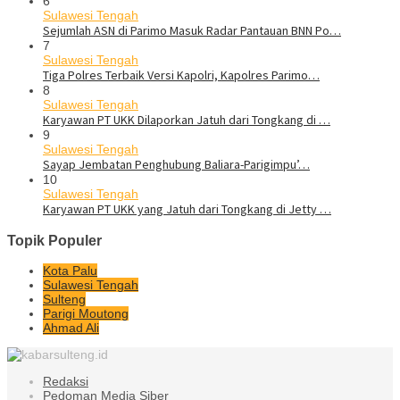
6
Sulawesi Tengah
Sejumlah ASN di Parimo Masuk Radar Pantauan BNN Po…
7
Sulawesi Tengah
Tiga Polres Terbaik Versi Kapolri, Kapolres Parimo…
8
Sulawesi Tengah
Karyawan PT UKK Dilaporkan Jatuh dari Tongkang di …
9
Sulawesi Tengah
Sayap Jembatan Penghubung Baliara-Parigimpu’…
10
Sulawesi Tengah
Karyawan PT UKK yang Jatuh dari Tongkang di Jetty …
Topik Populer
Kota Palu
Sulawesi Tengah
Sulteng
Parigi Moutong
Ahmad Ali
Redaksi
Pedoman Media Siber