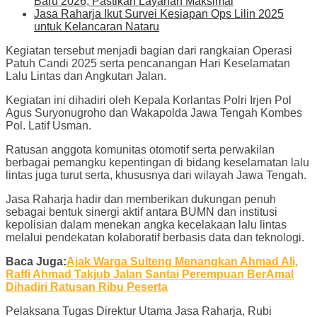
Baru 2026, Pastikan Layanan Maksimal
Jasa Raharja Ikut Survei Kesiapan Ops Lilin 2025
untuk Kelancaran Nataru
Kegiatan tersebut menjadi bagian dari rangkaian Operasi
Patuh Candi 2025 serta pencanangan Hari Keselamatan
Lalu Lintas dan Angkutan Jalan.
Kegiatan ini dihadiri oleh Kepala Korlantas Polri Irjen Pol
Agus Suryonugroho dan Wakapolda Jawa Tengah Kombes
Pol. Latif Usman.
Ratusan anggota komunitas otomotif serta perwakilan
berbagai pemangku kepentingan di bidang keselamatan lalu
lintas juga turut serta, khususnya dari wilayah Jawa Tengah.
Jasa Raharja hadir dan memberikan dukungan penuh
sebagai bentuk sinergi aktif antara BUMN dan institusi
kepolisian dalam menekan angka kecelakaan lalu lintas
melalui pendekatan kolaboratif berbasis data dan teknologi.
Baca Juga:
Ajak Warga Sulteng Menangkan Ahmad Ali,
Raffi Ahmad Takjub Jalan Santai Perempuan BerAmal
Dihadiri Ratusan Ribu Peserta
Pelaksana Tugas Direktur Utama Jasa Raharja, Rubi