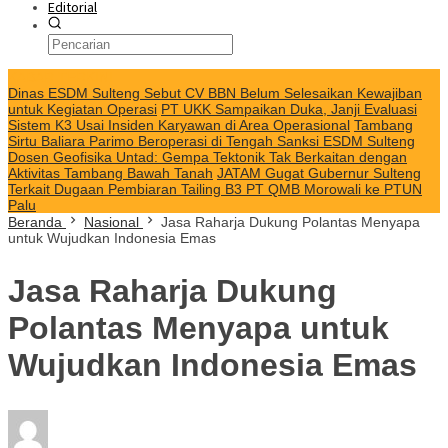
Editorial
KABAR TERKINI
Dinas ESDM Sulteng Sebut CV BBN Belum Selesaikan Kewajiban
untuk Kegiatan Operasi
PT UKK Sampaikan Duka, Janji Evaluasi
Sistem K3 Usai Insiden Karyawan di Area Operasional
Tambang
Sirtu Baliara Parimo Beroperasi di Tengah Sanksi ESDM Sulteng
Dosen Geofisika Untad: Gempa Tektonik Tak Berkaitan dengan
Aktivitas Tambang Bawah Tanah
JATAM Gugat Gubernur Sulteng
Terkait Dugaan Pembiaran Tailing B3 PT QMB Morowali ke PTUN
Palu
Beranda
Nasional
Jasa Raharja Dukung Polantas Menyapa
untuk Wujudkan Indonesia Emas
Jasa Raharja Dukung
Polantas Menyapa untuk
Wujudkan Indonesia Emas