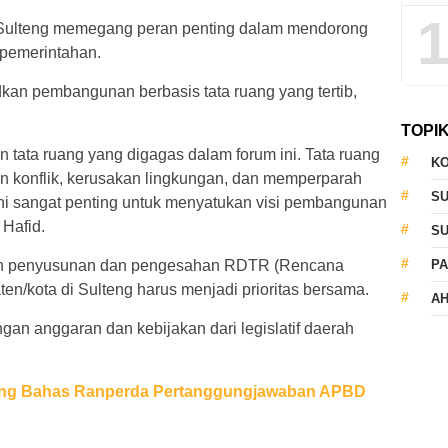
1
Sulteng memegang peran penting dalam mendorong
 pemerintahan.
dkan pembangunan berbasis tata ruang yang tertib,
TOPI
tata ruang yang digagas dalam forum ini. Tata ruang
KO
an konflik, kerusakan lingkungan, dan memperparah
S
ni sangat penting untuk menyatukan visi pembangunan
 Hafid.
S
n penyusunan dan pengesahan RDTR (Rencana
PA
ten/kota di Sulteng harus menjadi prioritas bersama.
AH
an anggaran dan kebijakan dari legislatif daerah
ng Bahas Ranperda Pertanggungjawaban APBD