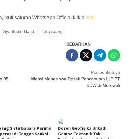
 ikuti saluran WhatsApp Official klik di
sini
Syarifudin Hafid
tata ruang
SEBARKAN
Pos berikutnya
s 95
Aliansi Mahasiswa Desak Pencabutan IUP PT
BDW di Morowali
ang Sirtu Baliara Parimo
Dosen Geofisika Untad:
perasi di Tengah Sanksi
Gempa Tektonik Tak