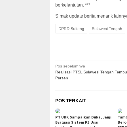
berkelanjutan. ***
Simak update berita menarik lainnya,
DPRD Sulteng
Sulawesi Tengah
Navigasi
Pos sebelumnya
Realisasi PTSL Sulawesi Tengah Tembu
pos
Persen
POS TERKAIT
PT UKK Sampaikan Duka, Janji
Tamb
Evaluasi Sistem K3 Usai
Bero