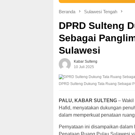
Beranda
Sulawesi Tengah
DPRD Sulteng D
Sebagai Pangl
Sulawesi
Kabar Sulteng
10 Juli 2025
DPRD Sulteng Dukung Tata Ruang Sebagai P
PALU, KABAR SULTENG
– Wakil
Hafid, menyatakan dukungan penuh
dalam memperkuat penataan ruang
Pernyataan ini disampaikan dalam
Penataan Ruang Pulau Sulawesi y