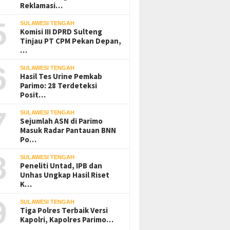
Reklamasi…
5
SULAWESI TENGAH
Komisi III DPRD Sulteng
Tinjau PT CPM Pekan Depan,
…
6
SULAWESI TENGAH
Hasil Tes Urine Pemkab
Parimo: 28 Terdeteksi
Posit…
7
SULAWESI TENGAH
Sejumlah ASN di Parimo
Masuk Radar Pantauan BNN
Po…
8
SULAWESI TENGAH
Peneliti Untad, IPB dan
Unhas Ungkap Hasil Riset
K…
9
SULAWESI TENGAH
Tiga Polres Terbaik Versi
Kapolri, Kapolres Parimo…