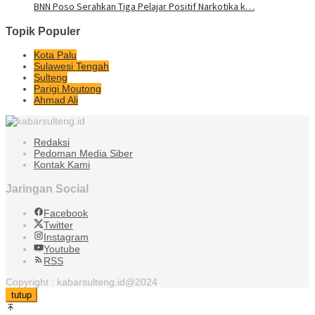
BNN Poso Serahkan Tiga Pelajar Positif Narkotika k…
Topik Populer
Kota Palu
Sulawesi Tengah
Sulteng
Parigi Moutong
Ahmad Ali
Redaksi
Pedoman Media Siber
Kontak Kami
Jaringan Social
Facebook
Twitter
Instagram
Youtube
RSS
Copyright : kabarsulteng.id@2024
tutup