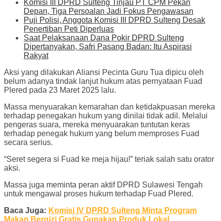
Komisi III DPRD Sulteng Tinjau PT CPM Pekan
Depan, Tiga Persoalan Jadi Fokus Pengawasan
Puji Polisi, Anggota Komisi III DPRD Sulteng Desak
Penertiban Peti Diperluas
Saat Pelaksanaan Dana Pokir DPRD Sulteng
Dipertanyakan, Safri Pasang Badan: Itu Aspirasi
Rakyat
Aksi yang dilakukan Aliansi Pecinta Guru Tua dipicu oleh
belum adanya tindak lanjut hukum atas pernyataan Fuad
Plered pada 23 Maret 2025 lalu.
Massa menyuarakan kemarahan dan ketidakpuasan mereka
terhadap penegakan hukum yang dinilai tidak adil. Melalui
pengeras suara, mereka menyuarakan tuntutan keras
terhadap penegak hukum yang belum memproses Fuad
secara serius.
“Seret segera si Fuad ke meja hijau!” teriak salah satu orator
aksi.
Massa juga meminta peran aktif DPRD Sulawesi Tengah
untuk mengawal proses hukum terhadap Fuad Plered.
Baca Juga:
Komisi IV DPRD Sulteng Minta Program
Makan Bergizi Gratis Gunakan Produk Lokal