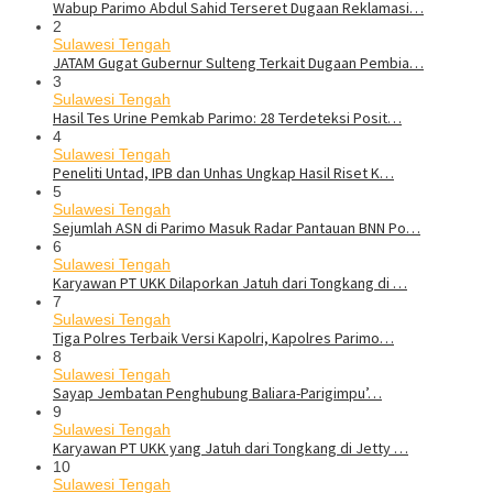
Wabup Parimo Abdul Sahid Terseret Dugaan Reklamasi…
2
Sulawesi Tengah
JATAM Gugat Gubernur Sulteng Terkait Dugaan Pembia…
3
Sulawesi Tengah
Hasil Tes Urine Pemkab Parimo: 28 Terdeteksi Posit…
4
Sulawesi Tengah
Peneliti Untad, IPB dan Unhas Ungkap Hasil Riset K…
5
Sulawesi Tengah
Sejumlah ASN di Parimo Masuk Radar Pantauan BNN Po…
6
Sulawesi Tengah
Karyawan PT UKK Dilaporkan Jatuh dari Tongkang di …
7
Sulawesi Tengah
Tiga Polres Terbaik Versi Kapolri, Kapolres Parimo…
8
Sulawesi Tengah
Sayap Jembatan Penghubung Baliara-Parigimpu’…
9
Sulawesi Tengah
Karyawan PT UKK yang Jatuh dari Tongkang di Jetty …
10
Sulawesi Tengah