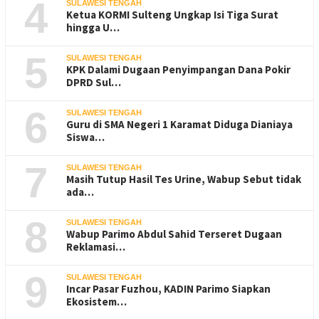
4
SULAWESI TENGAH
Ketua KORMI Sulteng Ungkap Isi Tiga Surat
hingga U…
5
SULAWESI TENGAH
KPK Dalami Dugaan Penyimpangan Dana Pokir
DPRD Sul…
6
SULAWESI TENGAH
Guru di SMA Negeri 1 Karamat Diduga Dianiaya
Siswa…
7
SULAWESI TENGAH
Masih Tutup Hasil Tes Urine, Wabup Sebut tidak
ada…
8
SULAWESI TENGAH
Wabup Parimo Abdul Sahid Terseret Dugaan
Reklamasi…
9
SULAWESI TENGAH
Incar Pasar Fuzhou, KADIN Parimo Siapkan
Ekosistem…