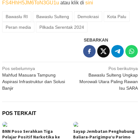
FS4HhH5JM6ToN3GU1u
atau klik di
sini
Bawaslu RI
Bawaslu Sulteng
Demokrasi
Kota Palu
Peran media
Pilkada Serentak 2024
SEBARKAN
Navigasi
Pos sebelumnya
Pos berikutnya
Mahfud Masuara Tampung
Bawaslu Sulteng Ungkap
pos
Aspirasi Infrastruktur dan Solusi
Morowali Utara Paling Rawan
Banjir
Isu SARA
POS TERKAIT
BNN Poso Serahkan Tiga
Sayap Jembatan Penghubung
Pelajar Positif Narkotika ke
Baliara-Parigimpu’u Parimo