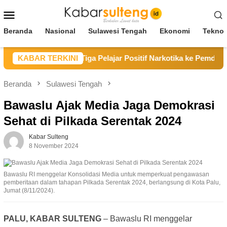
Loncat
Menu
ke
Mobile
konten
Beranda
Nasional
Sulawesi Tengah
Ekonomi
Teknol
 Poso Serahkan Tiga Pelajar Positif Narkotika ke Pemda Parim
KABAR TERKINI
Beranda
Sulawesi Tengah
Bawaslu Ajak Media Jaga Demokrasi
Sehat di Pilkada Serentak 2024
Kabar Sulteng
8 November 2024
Bawaslu RI menggelar Konsolidasi Media untuk memperkuat pengawasan
pemberitaan dalam tahapan Pilkada Serentak 2024, berlangsung di Kota Palu,
Jumat (8/11/2024).
PALU, KABAR SULTENG
– Bawaslu RI menggelar