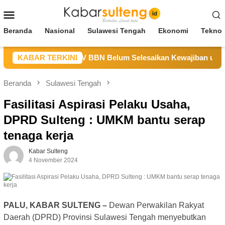
Loncat
Menu
ke
Mobile
konten
Beranda
Nasional
Sulawesi Tengah
Ekonomi
Teknol
Sulteng Sebut CV BBN Belum Selesaikan Kewajiban untuk Kegi
KABAR TERKINI
Beranda
Sulawesi Tengah
Fasilitasi Aspirasi Pelaku Usaha,
DPRD Sulteng : UMKM bantu serap
tenaga kerja
Kabar Sulteng
4 November 2024
PALU, KABAR SULTENG –
Dewan Perwakilan Rakyat
Daerah (DPRD) Provinsi Sulawesi Tengah menyebutkan