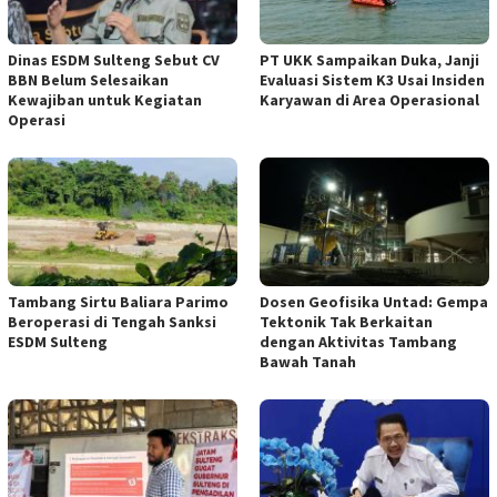
Dinas ESDM Sulteng Sebut CV
PT UKK Sampaikan Duka, Janji
BBN Belum Selesaikan
Evaluasi Sistem K3 Usai Insiden
Kewajiban untuk Kegiatan
Karyawan di Area Operasional
Operasi
Tambang Sirtu Baliara Parimo
Dosen Geofisika Untad: Gempa
Beroperasi di Tengah Sanksi
Tektonik Tak Berkaitan
ESDM Sulteng
dengan Aktivitas Tambang
Bawah Tanah