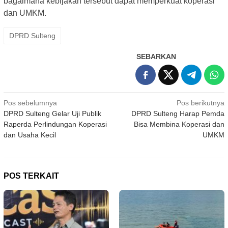
bagaimana kebijakan tersebut dapat memperkuat koperasi
dan UMKM.
DPRD Sulteng
SEBARKAN
Navigasi
Pos sebelumnya
Pos berikutnya
DPRD Sulteng Gelar Uji Publik
DPRD Sulteng Harap Pemda
pos
Raperda Perlindungan Koperasi
Bisa Membina Koperasi dan
dan Usaha Kecil
UMKM
POS TERKAIT