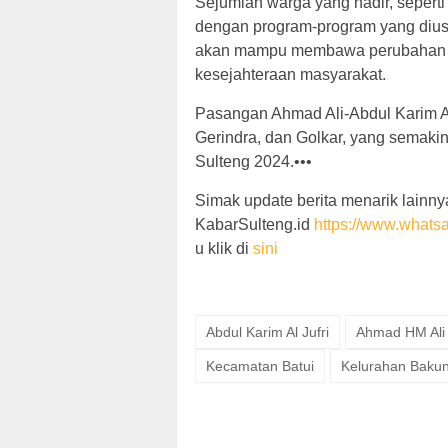
Sejumlah warga yang hadir, seperti
dengan program-program yang dius
akan mampu membawa perubahan ny
kesejahteraan masyarakat.
Pasangan Ahmad Ali-Abdul Karim Al
Gerindra, dan Golkar, yang semak
Sulteng 2024.•••
Simak update berita menarik lainnya
KabarSulteng.id
https://www.wha
u klik di
sini
Abdul Karim Al Jufri
Ahmad HM Ali
Kecamatan Batui
Kelurahan Baku