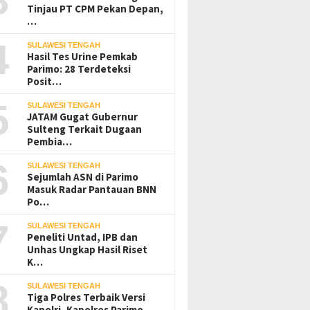
Tinjau PT CPM Pekan Depan,
…
4
SULAWESI TENGAH
Hasil Tes Urine Pemkab
Parimo: 28 Terdeteksi
Posit…
5
SULAWESI TENGAH
JATAM Gugat Gubernur
Sulteng Terkait Dugaan
Pembia…
6
SULAWESI TENGAH
Sejumlah ASN di Parimo
Masuk Radar Pantauan BNN
Po…
7
SULAWESI TENGAH
Peneliti Untad, IPB dan
Unhas Ungkap Hasil Riset
K…
8
SULAWESI TENGAH
Tiga Polres Terbaik Versi
Kapolri, Kapolres Parimo…