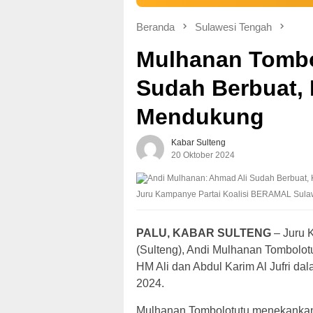
Beranda
Sulawesi Tengah
Mulhanan Tombo
Sudah Berbuat, 
Mendukung
Kabar Sulteng
20 Oktober 2024
Juru Kampanye Partai Koalisi BERAMAL Sulaw
PALU, KABAR SULTENG
– Juru 
(Sulteng), Andi Mulhanan Tombolo
HM Ali dan Abdul Karim Al Jufri d
2024.
Mulhanan Tombolotutu menekankan,