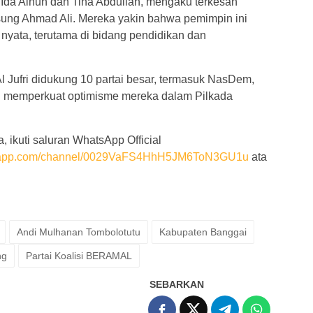
 Ida Ainun dan Tina Abdullah, mengaku terkesan
ung Ahmad Ali. Mereka yakin bahwa pemimpin ini
ata, terutama di bidang pendidikan dan
 Jufri didukung 10 partai besar, termasuk NasDem,
in memperkuat optimisme mereka dalam Pilkada
, ikuti saluran WhatsApp Official
tsapp.com/channel/0029VaFS4HhH5JM6ToN3GU1u
ata
Andi Mulhanan Tombolotutu
Kabupaten Banggai
ng
Partai Koalisi BERAMAL
SEBARKAN