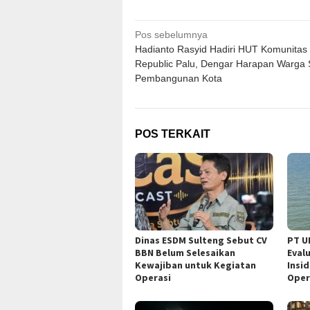
Navigasi
Pos sebelumnya
Hadianto Rasyid Hadiri HUT Komunitas
pos
Republic Palu, Dengar Harapan Warga 
Pembangunan Kota
POS TERKAIT
Dinas ESDM Sulteng Sebut CV
PT U
BBN Belum Selesaikan
Eval
Kewajiban untuk Kegiatan
Insi
Operasi
Oper