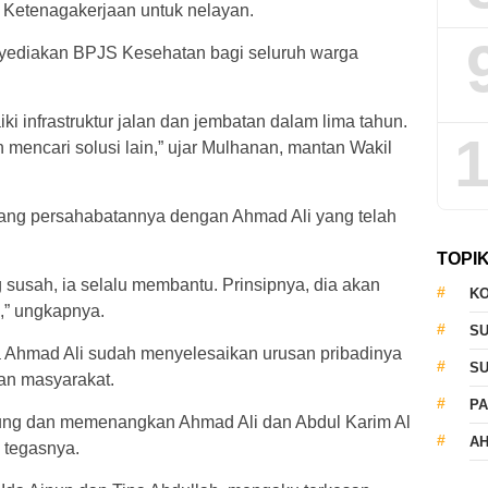
 Ketenagakerjaan untuk nelayan.
enyediakan BPJS Kesehatan bagi seluruh warga
 infrastruktur jalan dan jembatan dalam lima tahun.
1
 mencari solusi lain,” ujar Mulhanan, mantan Wakil
ang persahabatannya dengan Ahmad Ali yang telah
TOPI
g susah, ia selalu membantu. Prinsipnya, dia akan
KO
g,” ungkapnya.
S
Ahmad Ali sudah menyelesaikan urusan pribadinya
S
kan masyarakat.
PA
kung dan memenangkan Ahmad Ali dan Abdul Karim Al
AH
” tegasnya.