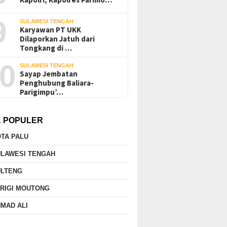
9
SULAWESI TENGAH
Karyawan PT UKK
Dilaporkan Jatuh dari
Tongkang di …
0
SULAWESI TENGAH
Sayap Jembatan
Penghubung Baliara-
Parigimpu’…
K POPULER
TA PALU
ULAWESI TENGAH
ULTENG
RIGI MOUTONG
MAD ALI