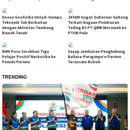
Dosen Geofisika Untad: Gempa
JATAM Gugat Gubernur Sulteng
Tektonik Tak Berkaitan
Terkait Dugaan Pembiaran
dengan Aktivitas Tambang
Tailing B3 PT QMB Morowali ke
Bawah Tanah
PTUN Palu
BNN Poso Serahkan Tiga
Sayap Jembatan Penghubung
Pelajar Positif Narkotika ke
Baliara-Parigimpu’u Parimo
Pemda Parimo
Terancam Roboh
TRENDING