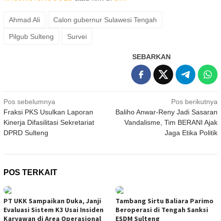
Ahmad Ali
Calon gubernur Sulawesi Tengah
Pilgub Sulteng
Survei
SEBARKAN
Navigasi
Pos sebelumnya
Pos berikutnya
Fraksi PKS Usulkan Laporan
Baliho Anwar-Reny Jadi Sasaran
pos
Kinerja Difasilitasi Sekretariat
Vandalisme, Tim BERANI Ajak
DPRD Sulteng
Jaga Etika Politik
POS TERKAIT
PT UKK Sampaikan Duka, Janji
Tambang Sirtu Baliara Parimo
Evaluasi Sistem K3 Usai Insiden
Beroperasi di Tengah Sanksi
Karyawan di Area Operasional
ESDM Sulteng