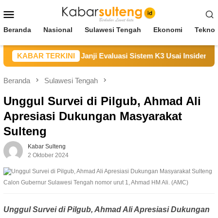
Loncat
Menu
ke
Mobile
konten
Beranda
Nasional
Sulawesi Tengah
Ekonomi
Teknol
Sampaikan Duka, Janji Evaluasi Sistem K3 Usai Insiden Karyaw
KABAR TERKINI
Beranda
Sulawesi Tengah
Unggul Survei di Pilgub, Ahmad Ali
Apresiasi Dukungan Masyarakat
Sulteng
Kabar Sulteng
2 Oktober 2024
Calon Gubernur Sulawesi Tengah nomor urut 1, Ahmad HM Ali. (AMC)
Unggul Survei di Pilgub, Ahmad Ali Apresiasi Dukungan