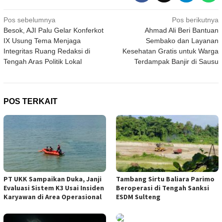
Navigasi
Pos sebelumnya
Pos berikutnya
Besok, AJI Palu Gelar Konferkot
Ahmad Ali Beri Bantuan
pos
IX Usung Tema Menjaga
Sembako dan Layanan
Integritas Ruang Redaksi di
Kesehatan Gratis untuk Warga
Tengah Aras Politik Lokal
Terdampak Banjir di Sausu
POS TERKAIT
PT UKK Sampaikan Duka, Janji
Tambang Sirtu Baliara Parimo
Evaluasi Sistem K3 Usai Insiden
Beroperasi di Tengah Sanksi
Karyawan di Area Operasional
ESDM Sulteng