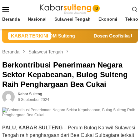
Loncat
Menu
ke
Mobile
konten
Beranda
Nasional
Sulawesi Tengah
Ekonomi
Teknol
Tengah Sanksi ESDM Sulteng
KABAR TERKINI
Dosen Geofisika Untad: Ge
Beranda
Sulawesi Tengah
Berkontribusi Penerimaan Negara
Sektor Kepabeanan, Bulog Sulteng
Raih Penghargaan Bea Cukai
Kabar Sulteng
6 September 2024
PALU, KABAR SULTENG
– Perum Bulog Kanwil Sulawesi
Tengah raih penghargaan dari Bea Cukai Sulbagtara terkait