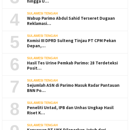
hingga U…
4
SULAWESI TENGAH
Wabup Parimo Abdul Sahid Terseret Dugaan
Reklamasi…
5
SULAWESI TENGAH
Komisi III DPRD Sulteng Tinjau PT CPM Pekan
Depan,…
6
SULAWESI TENGAH
Hasil Tes Urine Pemkab Parimo: 28 Terdeteksi
Posit…
7
SULAWESI TENGAH
Sejumlah ASN di Parimo Masuk Radar Pantauan
BNN Po…
8
SULAWESI TENGAH
Peneliti Untad, IPB dan Unhas Ungkap Hasil
Riset K…
SULAWESI TENGAH
Karyawan PT UKK Dilaporkan Jatuh dari