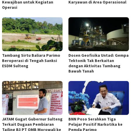
Kewajiban untuk Kegiatan
Karyawan di Area Operasional
Operasi
Tambang Sirtu Baliara Parimo
Dosen Geofisika Untad: Gempa
Beroperasi di Tengah Sanksi
Tektonik Tak Berkaitan
ESDM Sulteng
dengan Aktivitas Tambang
Bawah Tanah
JATAM Gugat Gubernur Sulteng
BNN Poso Serahkan Tiga
Terkait Dugaan Pembiaran
Pelajar Positif Narkotika ke
Tailing B3 PT QMB Morowali ke
Pemda Parimo