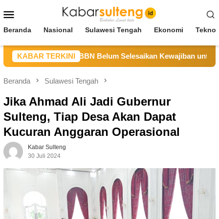
Loncat
Menu
ke
Mobile
konten
Beranda
Nasional
Sulawesi Tengah
Ekonomi
Teknol
eng Sebut CV BBN Belum Selesaikan Kewajiban untuk Kegiatan
KABAR TERKINI
Beranda
Sulawesi Tengah
Jika Ahmad Ali Jadi Gubernur
Sulteng, Tiap Desa Akan Dapat
Kucuran Anggaran Operasional
Kabar Sulteng
30 Juli 2024