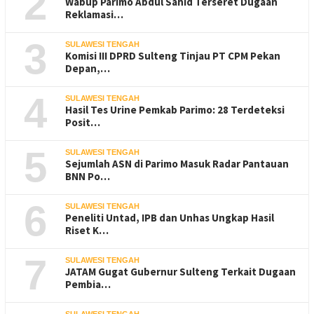
2
Wabup Parimo Abdul Sahid Terseret Dugaan
Reklamasi…
3
SULAWESI TENGAH
Komisi III DPRD Sulteng Tinjau PT CPM Pekan
Depan,…
4
SULAWESI TENGAH
Hasil Tes Urine Pemkab Parimo: 28 Terdeteksi
Posit…
5
SULAWESI TENGAH
Sejumlah ASN di Parimo Masuk Radar Pantauan
BNN Po…
6
SULAWESI TENGAH
Peneliti Untad, IPB dan Unhas Ungkap Hasil
Riset K…
7
SULAWESI TENGAH
JATAM Gugat Gubernur Sulteng Terkait Dugaan
Pembia…