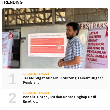
TRENDING
1
SULAWESI TENGAH
JATAM Gugat Gubernur Sulteng Terkait Dugaan
Pembia…
2
SULAWESI TENGAH
Peneliti Untad, IPB dan Unhas Ungkap Hasil
Riset K…