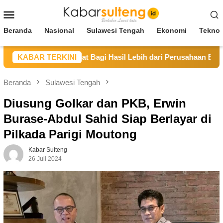
Loncat
Menu
ke
Mobile
konten
Beranda
Nasional
Sulawesi Tengah
Ekonomi
Teknol
Berpotensi dapat Bagi Hasil Lebih dari Perusahaan Berstatus I
KABAR TERKINI
Beranda
Sulawesi Tengah
Diusung Golkar dan PKB, Erwin
Burase-Abdul Sahid Siap Berlayar di
Pilkada Parigi Moutong
Kabar Sulteng
26 Juli 2024