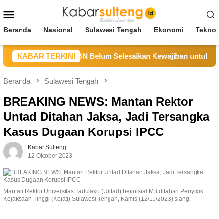
Loncat
Menu
ke
Mobile
konten
Beranda
Nasional
Sulawesi Tengah
Ekonomi
Teknol
teng Sebut CV BBN Belum Selesaikan Kewajiban untuk Kegiat
KABAR TERKINI
Beranda
Sulawesi Tengah
BREAKING NEWS: Mantan Rektor
Untad Ditahan Jaksa, Jadi Tersangka
Kasus Dugaan Korupsi IPCC
Kabar Sulteng
12 Oktober 2023
Mantan Rektor Universitas Tadulako (Untad) berinisial MB ditahan Penyidik
Kejaksaan Tinggi (Kejati) Sulawesi Tengah, Kamis (12/10/2023) siang.