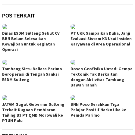
POS TERKAIT
Dinas ESDM Sulteng Sebut CV
PT UKK Sampaikan Duka, Janji
BBN Belum Selesaikan
Evaluasi Sistem K3 Usai Insiden
Kewajiban untuk Kegiatan
Karyawan di Area Operasional
Operasi
Tambang Sirtu Baliara Parimo
Dosen Geofisika Untad: Gempa
Beroperasi di Tengah Sanksi
Tektonik Tak Berkaitan
ESDM Sulteng
dengan Aktivitas Tambang
Bawah Tanah
JATAM Gugat Gubernur Sulteng
BNN Poso Serahkan Tiga
Terkait Dugaan Pembiaran
Pelajar Positif Narkotika ke
Tailing B3 PT QMB Morowali ke
Pemda Parimo
PTUN Palu