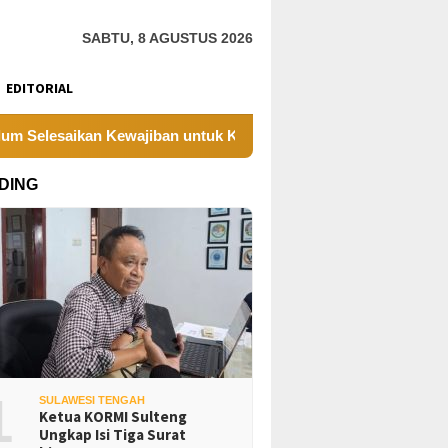
SABTU, 8 AGUSTUS 2026
EDITORIAL
an Kewajiban untuk Kegiatan Operasi
PT UKK Sampaika
DING
1
SULAWESI TENGAH
Ketua KORMI Sulteng
Ungkap Isi Tiga Surat