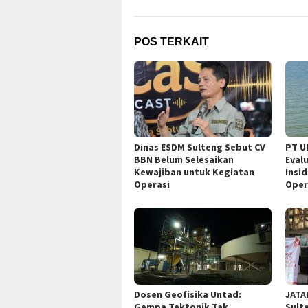
POS TERKAIT
Dinas ESDM Sulteng Sebut CV
PT U
BBN Belum Selesaikan
Eval
Kewajiban untuk Kegiatan
Insi
Operasi
Oper
Dosen Geofisika Untad:
JATA
Gempa Tektonik Tak
Sult