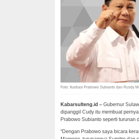
Foto: Ilustrasi Prabowo Subianto dan Rusdy Mas
Kabarsulteng.id –
Gubernur Sulawe
dipanggil Cudy itu membuat perny
Prabowo Subianto seperti turunan 
“Dengan Prabowo saya bicara keras
Margono, turunannya Sumitro dan s