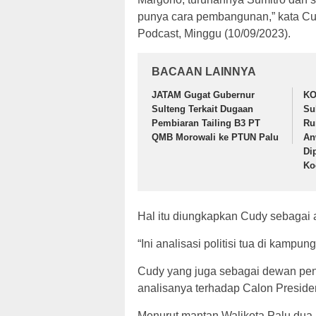
punya cara pembangunan,” kata Cud
Podcast, Minggu (10/09/2023).
BACAAN LAINNYA
JATAM Gugat Gubernur
KO
Sulteng Terkait Dugaan
Su
Pembiaran Tailing B3 PT
Ru
QMB Morowali ke PTUN Palu
An
Di
Ko
Hal itu diungkapkan Cudy sebagai a
“Ini analisasi politisi tua di kampung
Cudy yang juga sebagai dewan pen
analisanya terhadap Calon Presid
Menurut mantan Walikota Palu dua p