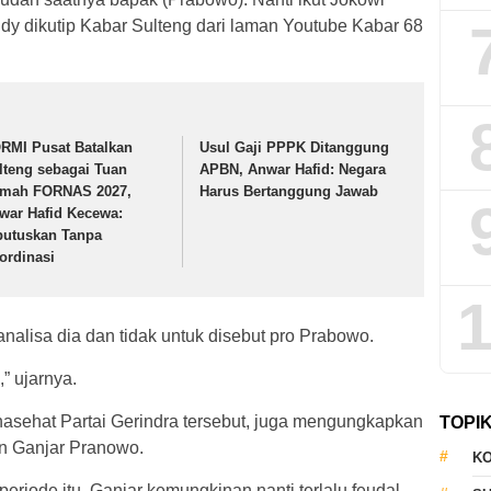
y dikutip Kabar Sulteng dari laman Youtube Kabar 68
RMI Pusat Batalkan
Usul Gaji PPPK Ditanggung
lteng sebagai Tuan
APBN, Anwar Hafid: Negara
mah FORNAS 2027,
Harus Bertanggung Jawab
war Hafid Kecewa:
putuskan Tanpa
ordinasi
1
nalisa dia dan tidak untuk disebut pro Prabowo.
,” ujarnya.
asehat Partai Gerindra tersebut, juga mengungkapkan
TOPI
en Ganjar Pranowo.
KO
eriode itu, Ganjar kemungkinan nanti terlalu feudal