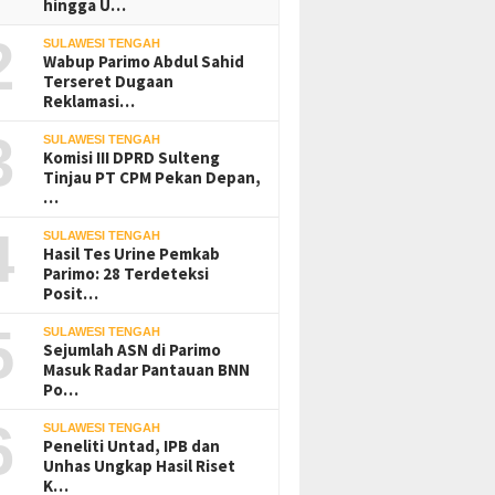
hingga U…
2
SULAWESI TENGAH
Wabup Parimo Abdul Sahid
Terseret Dugaan
Reklamasi…
3
SULAWESI TENGAH
Komisi III DPRD Sulteng
Tinjau PT CPM Pekan Depan,
…
4
SULAWESI TENGAH
Hasil Tes Urine Pemkab
Parimo: 28 Terdeteksi
Posit…
5
SULAWESI TENGAH
Sejumlah ASN di Parimo
Masuk Radar Pantauan BNN
Po…
6
SULAWESI TENGAH
Peneliti Untad, IPB dan
Unhas Ungkap Hasil Riset
K…