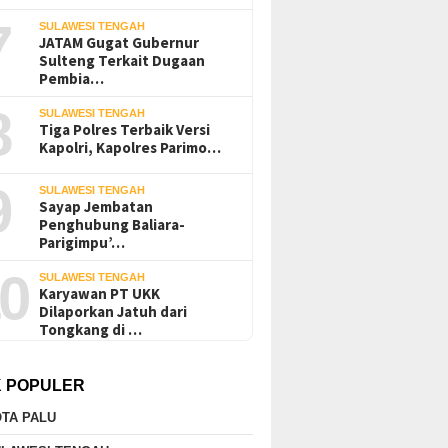
7
SULAWESI TENGAH
JATAM Gugat Gubernur
Sulteng Terkait Dugaan
Pembia…
8
SULAWESI TENGAH
Tiga Polres Terbaik Versi
Kapolri, Kapolres Parimo…
9
SULAWESI TENGAH
Sayap Jembatan
Penghubung Baliara-
Parigimpu’…
0
SULAWESI TENGAH
Karyawan PT UKK
Dilaporkan Jatuh dari
Tongkang di …
K POPULER
TA PALU