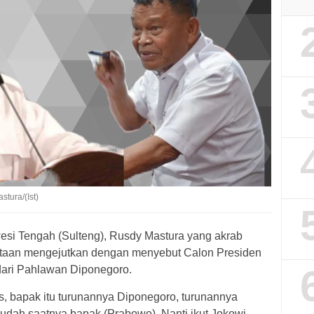
tura/(Ist)
si Tengah (Sulteng), Rusdy Mastura yang akrab
ataan mengejutkan dengan menyebut Calon Presiden
dari Pahlawan Diponegoro.
, bapak itu turunannya Diponegoro, turunannya
udah saatnya bapak (Prabowo). Nanti ikut Jokowi