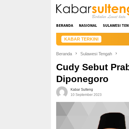
Loncat
ke
konten
BERANDA
NASIONAL
SULAWESI TE
KABAR TERKINI
Beranda
Sulawesi Tengah
Cudy Sebut Pra
Diponegoro
Kabar Sulteng
10 September 2023