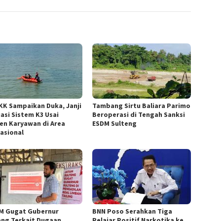
KK Sampaikan Duka, Janji
Tambang Sirtu Baliara Parimo
uasi Sistem K3 Usai
Beroperasi di Tengah Sanksi
den Karyawan di Area
ESDM Sulteng
asional
M Gugat Gubernur
BNN Poso Serahkan Tiga
eng Terkait Dugaan
Pelajar Positif Narkotika ke