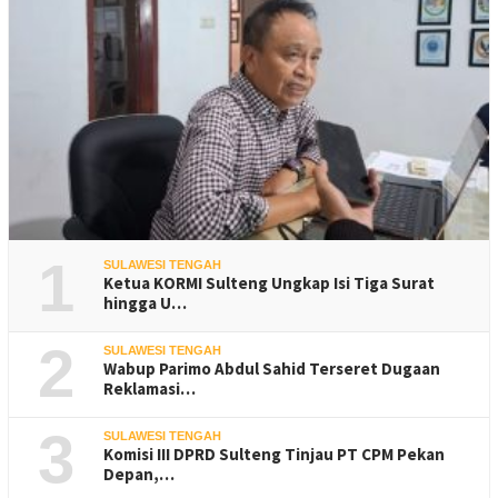
1
SULAWESI TENGAH
Ketua KORMI Sulteng Ungkap Isi Tiga Surat
hingga U…
2
SULAWESI TENGAH
Wabup Parimo Abdul Sahid Terseret Dugaan
Reklamasi…
3
SULAWESI TENGAH
Komisi III DPRD Sulteng Tinjau PT CPM Pekan
Depan,…