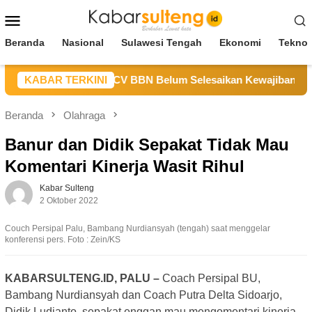
Loncat
Menu
ke
Mobile
konten
Beranda
Nasional
Sulawesi Tengah
Ekonomi
Teknol
DM Sulteng Sebut CV BBN Belum Selesaikan Kewajiban untuk K
KABAR TERKINI
Beranda
Olahraga
Banur dan Didik Sepakat Tidak Mau
Komentari Kinerja Wasit Rihul
Kabar Sulteng
2 Oktober 2022
Couch Persipal Palu, Bambang Nurdiansyah (tengah) saat menggelar
konferensi pers. Foto : Zein/KS
KABARSULTENG.ID, PALU –
Coach Persipal BU,
Bambang Nurdiansyah dan Coach Putra Delta Sidoarjo,
Didik Ludianto, sepakat enggan mau mengomentari kinerja