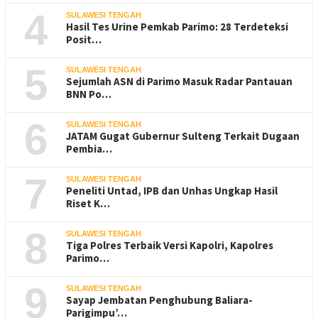
4
SULAWESI TENGAH
Hasil Tes Urine Pemkab Parimo: 28 Terdeteksi
Posit…
5
SULAWESI TENGAH
Sejumlah ASN di Parimo Masuk Radar Pantauan
BNN Po…
6
SULAWESI TENGAH
JATAM Gugat Gubernur Sulteng Terkait Dugaan
Pembia…
7
SULAWESI TENGAH
Peneliti Untad, IPB dan Unhas Ungkap Hasil
Riset K…
8
SULAWESI TENGAH
Tiga Polres Terbaik Versi Kapolri, Kapolres
Parimo…
9
SULAWESI TENGAH
Sayap Jembatan Penghubung Baliara-
Parigimpu’…