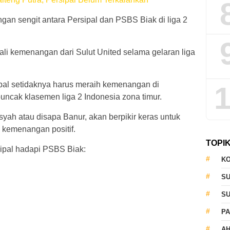
ngan sengit antara Persipal dan PSBS Biak di liga 2
kali kemenangan dari Sulut United selama gelaran liga
pal setidaknya harus meraih kemenangan di
1
puncak klasemen liga 2 Indonesia zona timur.
yah atau disapa Banur, akan berpikir keras untuk
 kemenangan positif.
TOPI
sipal hadapi PSBS Biak:
KO
S
S
PA
AH