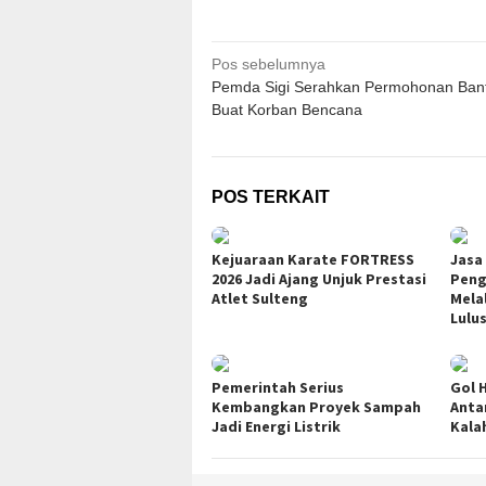
Navigasi
Pos sebelumnya
Pemda Sigi Serahkan Permohonan Ban
pos
Buat Korban Bencana
POS TERKAIT
Kejuaraan Karate FORTRESS
Jasa
2026 Jadi Ajang Unjuk Prestasi
Pen
Atlet Sulteng
Mela
Lulu
Pemerintah Serius
Gol 
Kembangkan Proyek Sampah
Anta
Jadi Energi Listrik
Kala