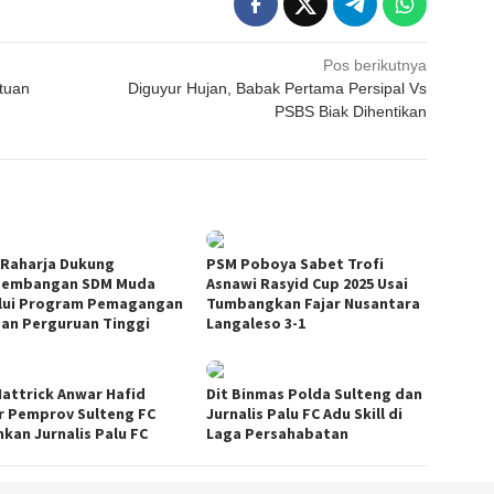
Pos berikutnya
tuan
Diguyur Hujan, Babak Pertama Persipal Vs
PSBS Biak Dihentikan
 Raharja Dukung
PSM Poboya Sabet Trofi
gembangan SDM Muda
Asnawi Rasyid Cup 2025 Usai
lui Program Pemagangan
Tumbangkan Fajar Nusantara
san Perguruan Tinggi
Langaleso 3-1
Hattrick Anwar Hafid
Dit Binmas Polda Sulteng dan
r Pemprov Sulteng FC
Jurnalis Palu FC Adu Skill di
hkan Jurnalis Palu FC
Laga Persahabatan