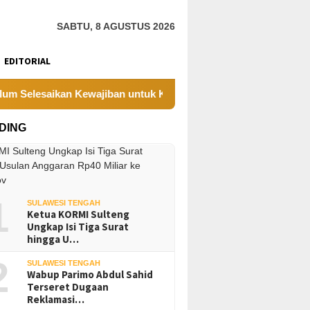
SABTU, 8 AGUSTUS 2026
EDITORIAL
kan Kewajiban untuk Kegiatan Operasi
PT UKK Sampaika
DING
1
SULAWESI TENGAH
Ketua KORMI Sulteng
Ungkap Isi Tiga Surat
hingga U…
2
SULAWESI TENGAH
Wabup Parimo Abdul Sahid
Terseret Dugaan
Reklamasi…