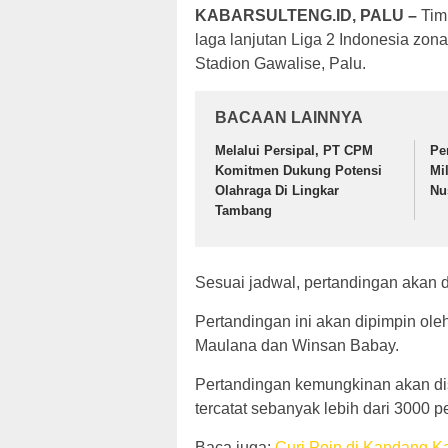
KABARSULTENG.ID, PALU –
Tim
laga lanjutan Liga 2 Indonesia zona
Stadion Gawalise, Palu.
BACAAN LAINNYA
Melalui Persipal, PT CPM
Pe
Komitmen Dukung Potensi
Mi
Olahraga Di Lingkar
Nu
Tambang
Sesuai jadwal, pertandingan akan 
Pertandingan ini akan dipimpin ole
Maulana dan Winsan Babay.
Pertandingan kemungkinan akan dis
tercatat sebanyak lebih dari 3000 
Baca juga:
Curi Poin di Kandang Ka