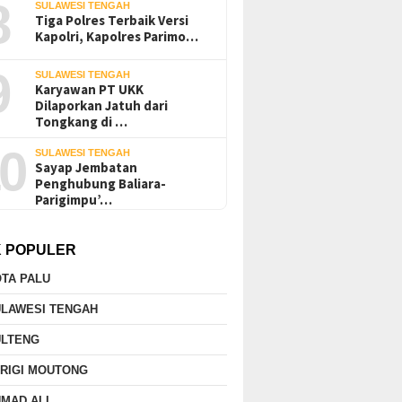
8
SULAWESI TENGAH
Tiga Polres Terbaik Versi
Kapolri, Kapolres Parimo…
9
SULAWESI TENGAH
Karyawan PT UKK
Dilaporkan Jatuh dari
Tongkang di …
0
SULAWESI TENGAH
Sayap Jembatan
Penghubung Baliara-
Parigimpu’…
K POPULER
TA PALU
ULAWESI TENGAH
ULTENG
RIGI MOUTONG
MAD ALI