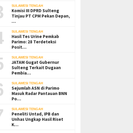
3
SULAWESI TENGAH
Komisi III DPRD Sulteng
Tinjau PT CPM Pekan Depan,
…
4
SULAWESI TENGAH
Hasil Tes Urine Pemkab
Parimo: 28 Terdeteksi
Posit…
5
SULAWESI TENGAH
JATAM Gugat Gubernur
Sulteng Terkait Dugaan
Pembia…
6
SULAWESI TENGAH
Sejumlah ASN di Parimo
Masuk Radar Pantauan BNN
Po…
7
SULAWESI TENGAH
Peneliti Untad, IPB dan
Unhas Ungkap Hasil Riset
K…