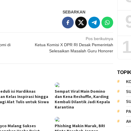
SEBARKAN
Pos berikutnya
1
omi di
Ketua Komisi X DPR RI Desak Pemerintah
Selesaikan Masalah Guru Honorer
TOPI
KO
eduli isi Hardiknas
Sempat Viral Main Domino
S
an Kelas Inspirasi hingga
dan Kena Reshuffle, Karding
agi Alat Tulis untuk Siswa
Kembali Dilantik Jadi Kepala
S
Karantina
PA
AH
yco Malang Sukses
Phishing Makin Marak, BRI