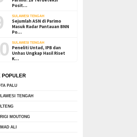
Posit…
9
SULAWESI TENGAH
Sejumlah ASN di Parimo
Masuk Radar Pantauan BNN
Po…
0
SULAWESI TENGAH
Peneliti Untad, IPB dan
Unhas Ungkap Hasil Riset
K…
K POPULER
TA PALU
ULAWESI TENGAH
ULTENG
RIGI MOUTONG
MAD ALI