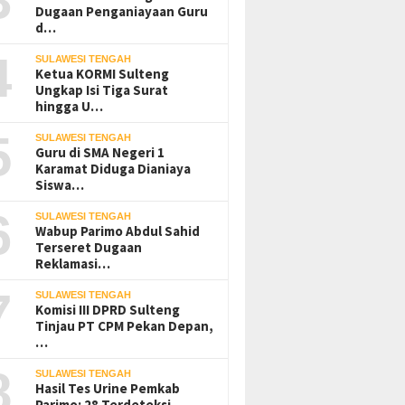
Dugaan Penganiayaan Guru
d…
4
SULAWESI TENGAH
Ketua KORMI Sulteng
Ungkap Isi Tiga Surat
hingga U…
5
SULAWESI TENGAH
Guru di SMA Negeri 1
Karamat Diduga Dianiaya
Siswa…
6
SULAWESI TENGAH
Wabup Parimo Abdul Sahid
Terseret Dugaan
Reklamasi…
7
SULAWESI TENGAH
Komisi III DPRD Sulteng
Tinjau PT CPM Pekan Depan,
…
8
SULAWESI TENGAH
Hasil Tes Urine Pemkab
Parimo: 28 Terdeteksi