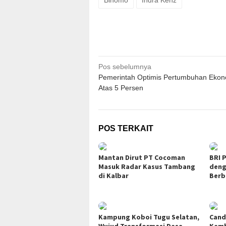
Binomo
Indra Kenz
Navigasi
Pos sebelumnya
Pemerintah Optimis Pertumbuhan Ekon
pos
Atas 5 Persen
POS TERKAIT
Mantan Dirut PT Cocoman
BRI P
Masuk Radar Kasus Tambang
deng
di Kalbar
Berb
Kampung Koboi Tugu Selatan,
Cand