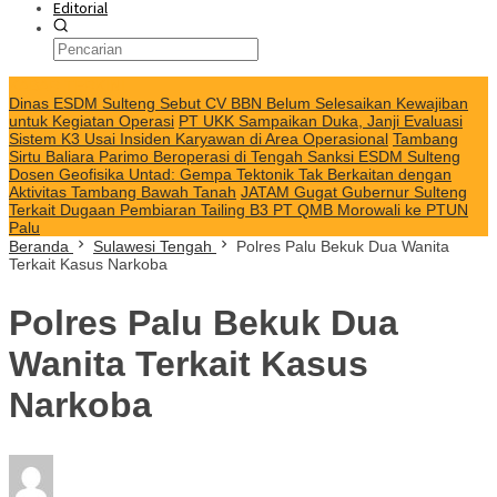
Editorial
KABAR TERKINI
Dinas ESDM Sulteng Sebut CV BBN Belum Selesaikan Kewajiban
untuk Kegiatan Operasi
PT UKK Sampaikan Duka, Janji Evaluasi
Sistem K3 Usai Insiden Karyawan di Area Operasional
Tambang
Sirtu Baliara Parimo Beroperasi di Tengah Sanksi ESDM Sulteng
Dosen Geofisika Untad: Gempa Tektonik Tak Berkaitan dengan
Aktivitas Tambang Bawah Tanah
JATAM Gugat Gubernur Sulteng
Terkait Dugaan Pembiaran Tailing B3 PT QMB Morowali ke PTUN
Palu
Beranda
Sulawesi Tengah
Polres Palu Bekuk Dua Wanita
Terkait Kasus Narkoba
Polres Palu Bekuk Dua
Wanita Terkait Kasus
Narkoba