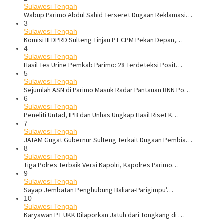
Sulawesi Tengah
Wabup Parimo Abdul Sahid Terseret Dugaan Reklamasi…
3
Sulawesi Tengah
Komisi III DPRD Sulteng Tinjau PT CPM Pekan Depan,…
4
Sulawesi Tengah
Hasil Tes Urine Pemkab Parimo: 28 Terdeteksi Posit…
5
Sulawesi Tengah
Sejumlah ASN di Parimo Masuk Radar Pantauan BNN Po…
6
Sulawesi Tengah
Peneliti Untad, IPB dan Unhas Ungkap Hasil Riset K…
7
Sulawesi Tengah
JATAM Gugat Gubernur Sulteng Terkait Dugaan Pembia…
8
Sulawesi Tengah
Tiga Polres Terbaik Versi Kapolri, Kapolres Parimo…
9
Sulawesi Tengah
Sayap Jembatan Penghubung Baliara-Parigimpu’…
10
Sulawesi Tengah
Karyawan PT UKK Dilaporkan Jatuh dari Tongkang di …