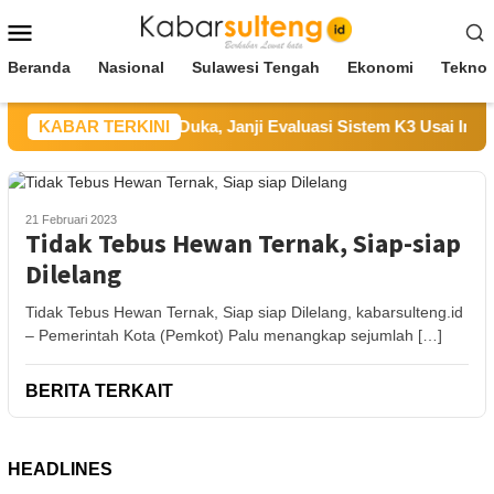
Loncat
Menu
ke
Mobile
konten
Beranda
Nasional
Sulawesi Tengah
Ekonomi
Teknol
PT UKK Sampaikan Duka, Janji Evaluasi Sistem K3 Usai Insiden
KABAR TERKINI
21 Februari 2023
Tidak Tebus Hewan Ternak, Siap-siap
Dilelang
Tidak Tebus Hewan Ternak, Siap siap Dilelang, kabarsulteng.id
– Pemerintah Kota (Pemkot) Palu menangkap sejumlah […]
BERITA TERKAIT
HEADLINES