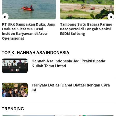
«
»
Tambang Sirtu Baliara Parimo
Dosen Geofisika Untad:
Beroperasi di Tengah Sanksi
Gempa Tektonik Tak
ESDM Sulteng
Berkaitan dengan Aktivitas
Tambang Bawah Tanah
TOPIK:
HANNAH ASA INDONESIA
Hannah Asa Indonesia Jadi Praktisi pada
Kuliah Tamu Untad
Ternyata Deflasi Dapat Diatasi dengan Cara
Ini
TRENDING