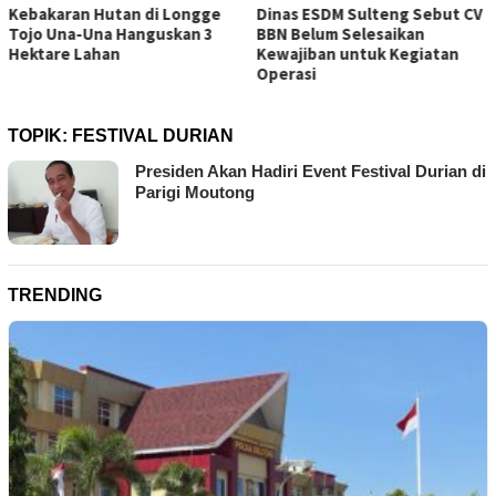
Dinas ESDM Sulteng Sebut CV
PT UKK Sampaikan Duka, Janji
BBN Belum Selesaikan
Evaluasi Sistem K3 Usai
Kewajiban untuk Kegiatan
Insiden Karyawan di Area
Operasi
Operasional
TOPIK:
FESTIVAL DURIAN
Presiden Akan Hadiri Event Festival Durian di
Parigi Moutong
TRENDING