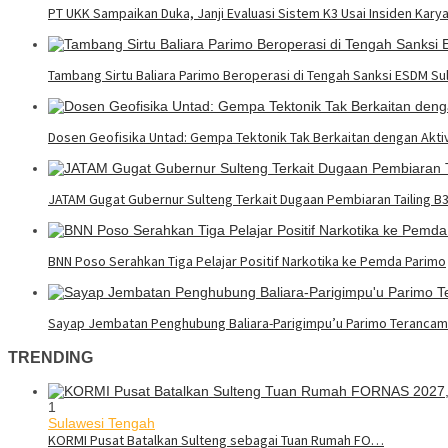
PT UKK Sampaikan Duka, Janji Evaluasi Sistem K3 Usai Insiden Kary
Tambang Sirtu Baliara Parimo Beroperasi di Tengah Sanksi ESDM Su
Dosen Geofisika Untad: Gempa Tektonik Tak Berkaitan dengan Akt
JATAM Gugat Gubernur Sulteng Terkait Dugaan Pembiaran Tailing B
BNN Poso Serahkan Tiga Pelajar Positif Narkotika ke Pemda Parimo
Sayap Jembatan Penghubung Baliara-Parigimpu’u Parimo Teranca
TRENDING
1
Sulawesi Tengah
KORMI Pusat Batalkan Sulteng sebagai Tuan Rumah FO…