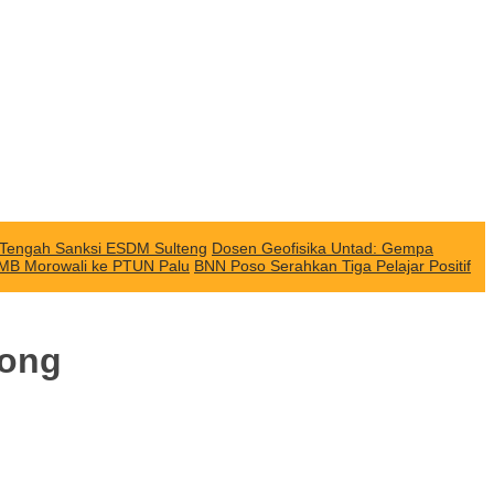
i Tengah Sanksi ESDM Sulteng
Dosen Geofisika Untad: Gempa
QMB Morowali ke PTUN Palu
BNN Poso Serahkan Tiga Pelajar Positif
tong