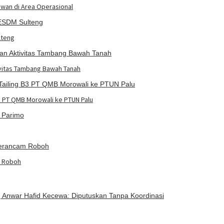
awan di Area Operasional
lteng
ivitas Tambang Bawah Tanah
3 PT QMB Morowali ke PTUN Palu
m Roboh