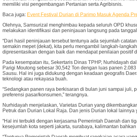
memiliki visi pengembangan Pertanian serta Agribisnis.
Baca juga:
Event Festival Durian di Parimo Masuk Agenda Pr
Olehnya, Samsurizal menghimbau kepada seluruh OPD khususn
melakukan identifikasi dan peninjauan langsung pada tanggal
“Dari hasil peninjauan tersebut tentunya ada sejumlah catata
semakin mepet (dekat), kita perlu mengambil langkah-langkah 
dipresentasikan dengan baik dan mendapat penilaian positif d
Pada kesempatan itu, Sekertaris Dinas TPHP, Nurhidayah da
Parigi Moutong sebesar 30,542 Ton dengan luas panen 2.083 H
Sausu. Hal ini juga didukung dengan keadaan geografis Daer
teknologi atau rekayasa buah.
“Sedangkan panen raya berkisaran di bulan juni sampai juli
preferensi pasar/konsumen,” terangnya.
Nurhidayah menjelaskan, Varietas Durian yang dikembangkan 
Petruk dan Durian Lokal Raja. Dan jenis Durian lokal lainnya
“Hal ini terbukti dengan kerjasama Pemerintah Daerah dan tig
kesejumlah kota seperti jakarta, surabaya, kalimantan bahkan
“Tentunya Pemerintah Daerah membuat rangkaian acara yang a