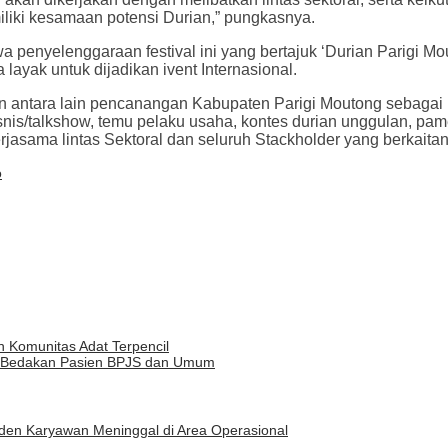
liki kesamaan potensi Durian,” pungkasnya.
wa penyelenggaraan festival ini yang bertajuk ‘Durian Parigi M
ayak untuk dijadikan ivent Internasional.
an antara lain pencanangan Kabupaten Parigi Moutong sebagai 
snis/talkshow, temu pelaku usaha, kontes durian unggulan, pamera
asama lintas Sektoral dan seluruh Stackholder yang berkaitan
o
Komunitas Adat Terpencil
n Bedakan Pasien BPJS dan Umum