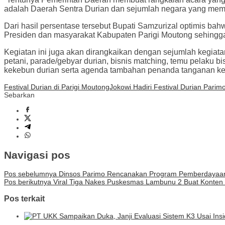
adalah Daerah Sentra Durian dan sejumlah negara yang memi
Dari hasil persentase tersebut Bupati Samzurizal optimis bah
Presiden dan masyarakat Kabupaten Parigi Moutong sehingga l
Kegiatan ini juga akan dirangkaikan dengan sejumlah kegiat
petani, parade/gebyar durian, bisnis matching, temu pelaku bi
kekebun durian serta agenda tambahan penanda tanganan kerj
Festival Durian di Parigi Moutong
Jokowi Hadiri Festival Durian Parim
Sebarkan
Navigasi pos
Pos sebelumnya
Dinsos Parimo Rencanakan Program Pemberdayaan 
Pos berikutnya
Viral Tiga Nakes Puskesmas Lambunu 2 Buat Konte
Pos terkait