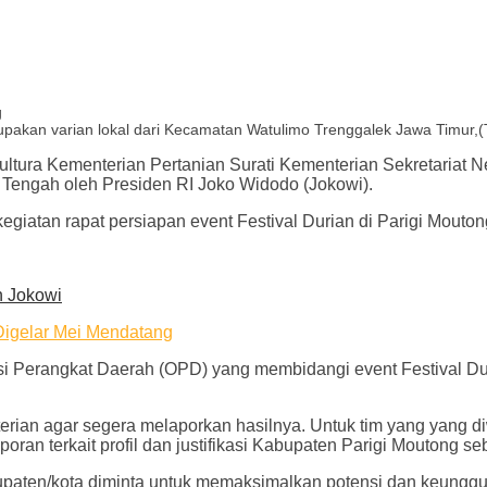
pakan varian lokal dari Kecamatan Watulimo Trenggalek Jawa Timur,(
kultura Kementerian Pertanian Surati Kementerian Sekretariat 
i Tengah oleh Presiden RI Joko Widodo (Jokowi).
giatan rapat persiapan event Festival Durian di Parigi Mouton
n Jokowi
Digelar Mei Mendatang
i Perangkat Daerah (OPD) yang membidangi event Festival Duri
rian agar segera melaporkan hasilnya. Untuk tim yang yang di
n terkait profil dan justifikasi Kabupaten Parigi Moutong se
paten/kota diminta untuk memaksimalkan potensi dan keungg