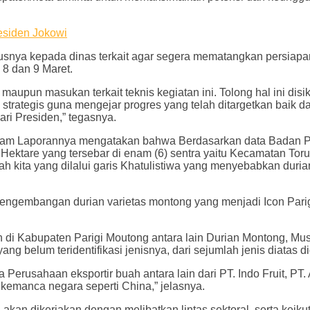
esiden Jokowi
ya kepada dinas terkait agar segera mematangkan persiapan 
 8 dan 9 Maret.
n maupun masukan terkait teknis kegiatan ini. Tolong hal ini d
strategis guna mengejar progres yang telah ditargetkan baik da
ari Presiden,” tegasnya.
lam Laporannya mengatakan bahwa Berdasarkan data Badan Pus
ektare yang tersebar di enam (6) sentra yaitu Kecamatan Torue
ah kita yang dilalui garis Khatulistiwa yang menyebabkan dur
, pengembangan durian varietas montong yang menjadi Icon Par
di Kabupaten Parigi Moutong antara lain Durian Montong, Mus
 yang belum teridentifikasi jenisnya, dari sejumlah jenis diat
a Perusahaan eksportir buah antara lain dari PT. Indo Fruit, 
 kemanca negara seperti China,” jelasnya.
kan dikerjakan dengan melibatkan lintas sektoral, serta keik