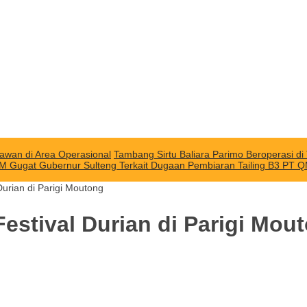
awan di Area Operasional
Tambang Sirtu Baliara Parimo Beroperasi d
M Gugat Gubernur Sulteng Terkait Dugaan Pembiaran Tailing B3 PT 
Durian di Parigi Moutong
Festival Durian di Parigi Mou