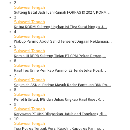
2
Sulawesi Tengah
Sulteng Batal Jadi Tuan Rumah FORNAS IX 2027, KORM…
3
Sulawesi Tengah
Ketua KORMI Sulteng Ungkap Isi Tiga Surat hingga U…
4
Sulawesi Tengah
Wabup Parimo Abdul Sahid Terseret Dugaan Reklamasi…
5
Sulawesi Tengah
Komisi III DPRD Sulteng Tinjau PT CPM Pekan Depan,…
6
Sulawesi Tengah
Hasil Tes Urine Pemkab Parimo: 28 Terdeteksi Posit…
7
Sulawesi Tengah
Sejumlah ASN di Parimo Masuk Radar Pantauan BNN Po…
8
Sulawesi Tengah
Peneliti Untad, IPB dan Unhas Ungkap Hasil Riset K…
9
Sulawesi Tengah
Karyawan PT UKK Dilaporkan Jatuh dari Tongkang di …
10
Sulawesi Tengah
Tiga Polres Terbaik Versi Kapolri, Kapolres Parimo…