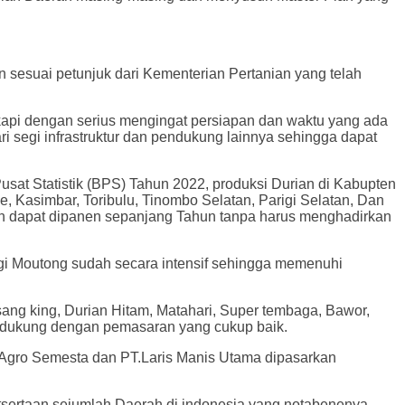
sesuai petunjuk dari Kementerian Pertanian yang telah
isikapi dengan serius mengingat persiapan dan waktu yang ada
ri segi infrastruktur dan pendukung lainnya sehingga dapat
at Statistik (BPS) Tahun 2022, produksi Durian di Kabupten
, Kasimbar, Toribulu, Tinombo Selatan, Parigi Selatan, Dan
ian dapat dipanen sepanjang Tahun tanpa harus menghadirkan
igi Moutong sudah secara intensif sehingga memenuhi
ang king, Durian Hitam, Matahari, Super tembaga, Bawor,
as didukung dengan pemasaran yang cukup baik.
PT. Agro Semesta dan PT.Laris Manis Utama dipasarkan
utsertaan sejumlah Daerah di indonesia yang notabenenya