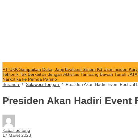
KABAR TERKINI
PT UKK Sampaikan Duka, Janji Evaluasi Sistem K3 Usai Insiden Kary
Tektonik Tak Berkaitan dengan Aktivitas Tambang Bawah Tanah
JATA
Narkotika ke Pemda Parimo
Beranda
Sulawesi Tengah
Presiden Akan Hadiri Event Festival 
Presiden Akan Hadiri Event 
Kabar Sulteng
17 Maret 2023