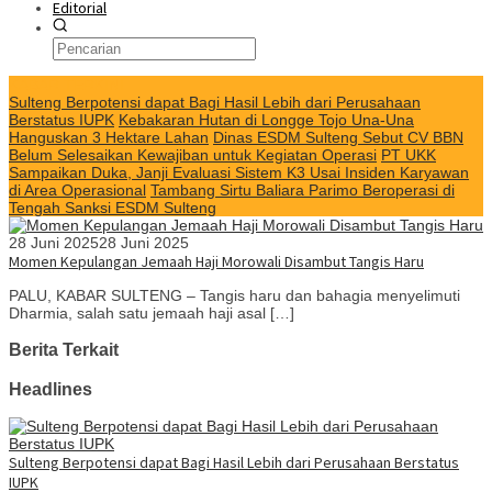
Editorial
KABAR TERKINI
Sulteng Berpotensi dapat Bagi Hasil Lebih dari Perusahaan
Berstatus IUPK
Kebakaran Hutan di Longge Tojo Una-Una
Hanguskan 3 Hektare Lahan
Dinas ESDM Sulteng Sebut CV BBN
Belum Selesaikan Kewajiban untuk Kegiatan Operasi
PT UKK
Sampaikan Duka, Janji Evaluasi Sistem K3 Usai Insiden Karyawan
di Area Operasional
Tambang Sirtu Baliara Parimo Beroperasi di
Tengah Sanksi ESDM Sulteng
28 Juni 2025
28 Juni 2025
Momen Kepulangan Jemaah Haji Morowali Disambut Tangis Haru
PALU, KABAR SULTENG – Tangis haru dan bahagia menyelimuti
Dharmia, salah satu jemaah haji asal […]
Berita Terkait
Headlines
Sulteng Berpotensi dapat Bagi Hasil Lebih dari Perusahaan Berstatus
IUPK