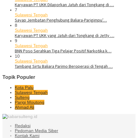
Karyawan PT UKK Dilaporkan Jatuh dari Tongkang di …
7
Sulawesi Tengah
Sayap Jembatan Penghubung Baliara-Parigimpu’…
8
Sulawesi Tengah
Karyawan PT UKK yang Jatuh dari Tongkang di Jetty …
9
Sulawesi Tengah
BNN Poso Serahkan Tiga Pelajar Positif Narkotika k…
10
Sulawesi Tengah
Tambang Sirtu Baliara Parimo Beroperasi di Tengah …
Topik Populer
Kota Palu
Sulawesi Tengah
Sulteng
Parigi Moutong
Ahmad Ali
Redaksi
Pedoman Media Siber
Kontak Kami