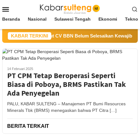
Loncat
Menu
ke
Mobile
konten
Beranda
Nasional
Sulawesi Tengah
Ekonomi
Teknol
 ESDM Sulteng Sebut CV BBN Belum Selesaikan Kewajiban untu
KABAR TERKINI
14 Februari 2025
PT CPM Tetap Beroperasi Seperti
Biasa di Poboya, BRMS Pastikan Tak
Ada Penyegelan
PALU, KABAR SULTENG – Manajemen PT Bumi Resources
Minerals Tbk (BRMS) menegaskan bahwa PT Citra […]
BERITA TERKAIT