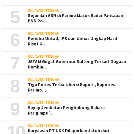
5
SULAWESI TENGAH
Sejumlah ASN di Parimo Masuk Radar Pantauan
BNN Po…
6
SULAWESI TENGAH
Peneliti Untad, IPB dan Unhas Ungkap Hasil
Riset K…
7
SULAWESI TENGAH
JATAM Gugat Gubernur Sulteng Terkait Dugaan
Pembia…
8
SULAWESI TENGAH
Tiga Polres Terbaik Versi Kapolri, Kapolres
Parimo…
9
SULAWESI TENGAH
Sayap Jembatan Penghubung Baliara-
Parigimpu’…
10
SULAWESI TENGAH
Karyawan PT UKK Dilaporkan Jatuh dari