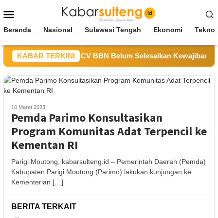
Loncat
Menu
ke
Mobile
konten
Beranda
Nasional
Sulawesi Tengah
Ekonomi
Teknol
DM Sulteng Sebut CV BBN Belum Selesaikan Kewajiban untuk 
KABAR TERKINI
10 Maret 2023
Pemda Parimo Konsultasikan
Program Komunitas Adat Terpencil ke
Kementan RI
Parigi Moutong, kabarsulteng.id – Pemerintah Daerah (Pemda)
Kabupaten Parigi Moutong (Parimo) lakukan kunjungan ke
Kementerian […]
BERITA TERKAIT