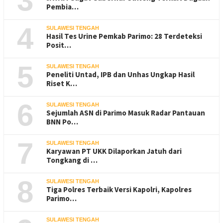
3
Pembia…
4
SULAWESI TENGAH
Hasil Tes Urine Pemkab Parimo: 28 Terdeteksi
Posit…
5
SULAWESI TENGAH
Peneliti Untad, IPB dan Unhas Ungkap Hasil
Riset K…
6
SULAWESI TENGAH
Sejumlah ASN di Parimo Masuk Radar Pantauan
BNN Po…
7
SULAWESI TENGAH
Karyawan PT UKK Dilaporkan Jatuh dari
Tongkang di …
8
SULAWESI TENGAH
Tiga Polres Terbaik Versi Kapolri, Kapolres
Parimo…
SULAWESI TENGAH