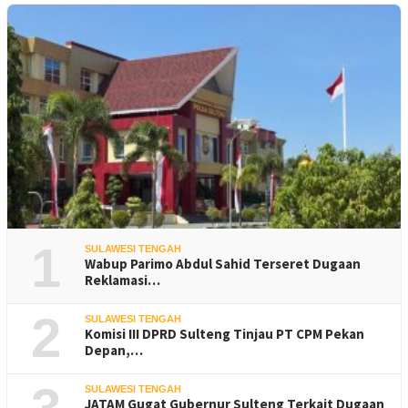
1
SULAWESI TENGAH
Wabup Parimo Abdul Sahid Terseret Dugaan
Reklamasi…
2
SULAWESI TENGAH
Komisi III DPRD Sulteng Tinjau PT CPM Pekan
Depan,…
SULAWESI TENGAH
JATAM Gugat Gubernur Sulteng Terkait Dugaan