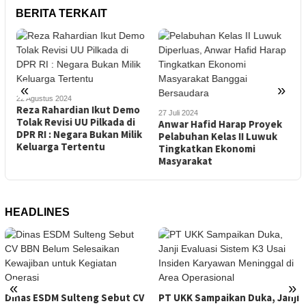
BERITA TERKAIT
«
»
22 Agustus 2024
6
Reza Rahardian Ikut Demo
A
27 Juli 2024
Tolak Revisi UU Pilkada di
Anwar Hafid Harap Proyek
DPR RI : Negara Bukan Milik
R
Pelabuhan Kelas II Luwuk
Keluarga Tertentu
Tingkatkan Ekonomi
Masyarakat
HEADLINES
«
»
Dinas ESDM Sulteng Sebut CV
PT UKK Sampaikan Duka, Janji