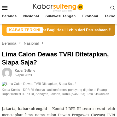
Loncat
Menu
ke
Mobile
konten
Beranda
Nasional
Sulawesi Tengah
Ekonomi
Teknol
ng Berpotensi dapat Bagi Hasil Lebih dari Perusahaan Berstatu
KABAR TERKINI
Beranda
Nasional
Lima Calon Dewas TVRI Ditetapkan,
Siapa Saja?
Kabar Sulteng
5 April 2023
Ketua Komisi I DPR RI Meutya saat konferensi pers yang digelar di Ruang
Rapat Komisi I DPR RI, Senayan, Jakarta, Rabu (5/4/2023). Foto : Jaka/Man
Jakarta, kabarsulteng.id –
Komisi I DPR RI secara resmi telah
menetapkan lima nama calon Dewan Pengawas (Dewas) TVRI