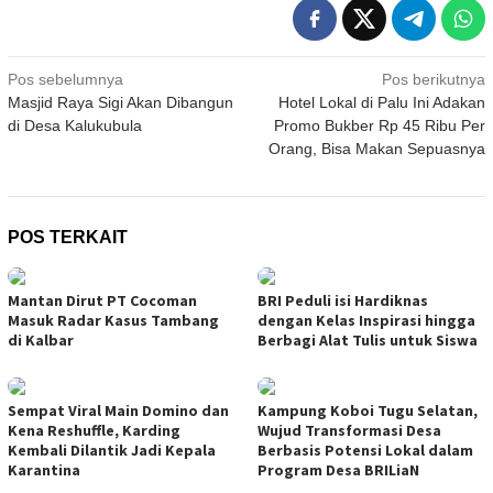
Navigasi
Pos sebelumnya
Pos berikutnya
Masjid Raya Sigi Akan Dibangun
Hotel Lokal di Palu Ini Adakan
pos
di Desa Kalukubula
Promo Bukber Rp 45 Ribu Per
Orang, Bisa Makan Sepuasnya
POS TERKAIT
Mantan Dirut PT Cocoman
BRI Peduli isi Hardiknas
Masuk Radar Kasus Tambang
dengan Kelas Inspirasi hingga
di Kalbar
Berbagi Alat Tulis untuk Siswa
Sempat Viral Main Domino dan
Kampung Koboi Tugu Selatan,
Kena Reshuffle, Karding
Wujud Transformasi Desa
Kembali Dilantik Jadi Kepala
Berbasis Potensi Lokal dalam
Karantina
Program Desa BRILiaN