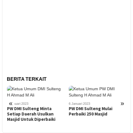
BERITA TERKAIT
1
«
»
D
6 Januari 2023
6 Januari 2023
K
PW DMI Sulteng Minta
PW DMI Sulteng Mulai
M
Setiap Daerah Usulkan
Perbaiki 250 Masjid
Masjid Untuk Diperbaiki