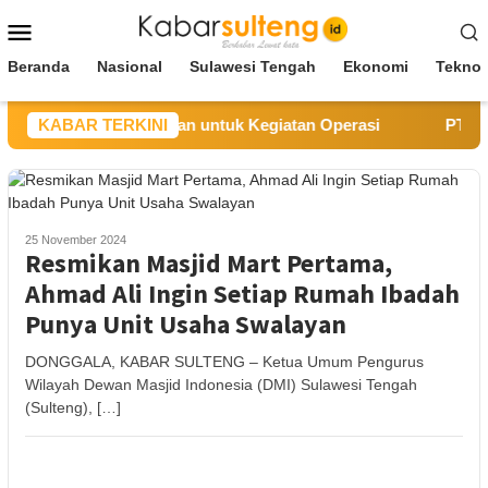
Loncat
Menu
ke
Mobile
konten
Beranda
Nasional
Sulawesi Tengah
Ekonomi
Teknol
lesaikan Kewajiban untuk Kegiatan Operasi
KABAR TERKINI
PT UKK Sam
25 November 2024
Resmikan Masjid Mart Pertama,
Ahmad Ali Ingin Setiap Rumah Ibadah
Punya Unit Usaha Swalayan
DONGGALA, KABAR SULTENG – Ketua Umum Pengurus
Wilayah Dewan Masjid Indonesia (DMI) Sulawesi Tengah
(Sulteng), […]