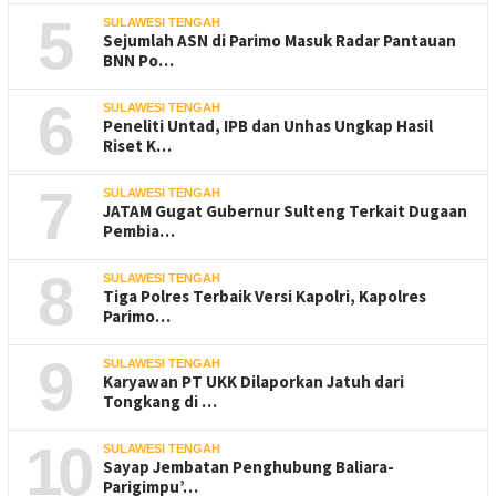
5
SULAWESI TENGAH
Sejumlah ASN di Parimo Masuk Radar Pantauan
BNN Po…
6
SULAWESI TENGAH
Peneliti Untad, IPB dan Unhas Ungkap Hasil
Riset K…
7
SULAWESI TENGAH
JATAM Gugat Gubernur Sulteng Terkait Dugaan
Pembia…
8
SULAWESI TENGAH
Tiga Polres Terbaik Versi Kapolri, Kapolres
Parimo…
9
SULAWESI TENGAH
Karyawan PT UKK Dilaporkan Jatuh dari
Tongkang di …
10
SULAWESI TENGAH
Sayap Jembatan Penghubung Baliara-
Parigimpu’…