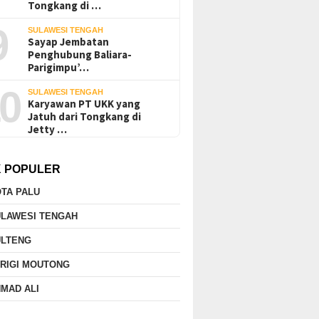
Tongkang di …
9
SULAWESI TENGAH
Sayap Jembatan
Penghubung Baliara-
Parigimpu’…
0
SULAWESI TENGAH
Karyawan PT UKK yang
Jatuh dari Tongkang di
Jetty …
K POPULER
TA PALU
ULAWESI TENGAH
ULTENG
RIGI MOUTONG
MAD ALI