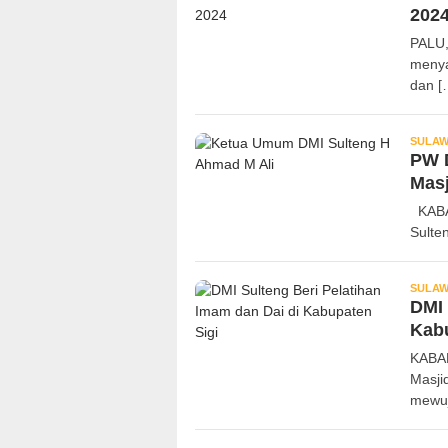
202
PALU,
menya
dan [
SULAW
PW D
Masj
KABAR
Sulte
SULAW
DMI 
Kabu
KABAR
Masji
mewuj