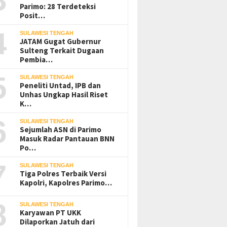
Parimo: 28 Terdeteksi
Posit…
4
SULAWESI TENGAH
JATAM Gugat Gubernur
Sulteng Terkait Dugaan
Pembia…
5
SULAWESI TENGAH
Peneliti Untad, IPB dan
Unhas Ungkap Hasil Riset
K…
6
SULAWESI TENGAH
Sejumlah ASN di Parimo
Masuk Radar Pantauan BNN
Po…
7
SULAWESI TENGAH
Tiga Polres Terbaik Versi
Kapolri, Kapolres Parimo…
8
SULAWESI TENGAH
Karyawan PT UKK
Dilaporkan Jatuh dari