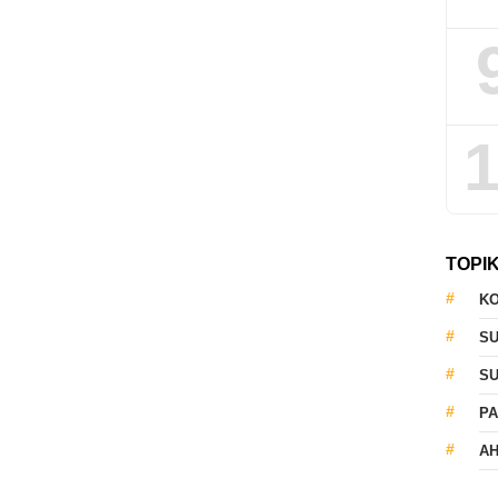
1
TOPI
KO
S
S
PA
AH