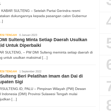
4
 KABAR SULTENG – Setelah Partai Gerindra resmi
takan dukungannya kepada pasangan calon Gubernur
…]
ESI TENGAH
Kabar
6 Januari 2023
MI Sulteng Minta Setiap Daerah Usulkan
Sulteng
id Untuk Diperbaiki
 SULTENG, – PW DMI Sulteng meminta setiap daerah di
ng untuk usulkan maksimal […]
ESI TENGAH
Kabar
1 September 2022
Sulteng Beri Pelatihan Imam dan Dai di
Sulteng
paten Sigi
SULTENG.ID, PALU – Pimpinan Wilayah (PW) Dewan
d Indonesia (DMI) Provinsi Sulawesi Tengah mulai
udkan […]