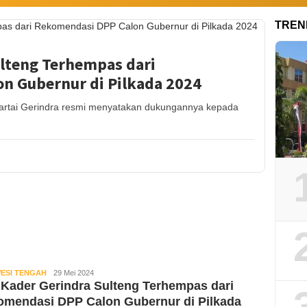
TREN
ulteng Terhempas dari
n Gubernur di Pilkada 2024
rtai Gerindra resmi menyatakan dukungannya kepada
ESI TENGAH
Kabar
29 Mei 2024
Kader Gerindra Sulteng Terhempas dari
Sulteng
omendasi DPP Calon Gubernur di Pilkada