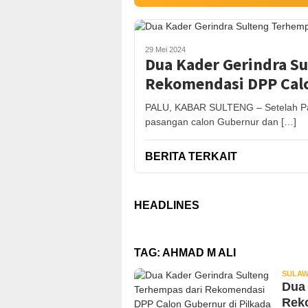
29 Mei 2024
Dua Kader Gerindra S
Rekomendasi DPP Calo
PALU, KABAR SULTENG – Setelah Pa
pasangan calon Gubernur dan […]
BERITA TERKAIT
HEADLINES
TAG:
AHMAD M ALI
SULAW
Dua 
Rek