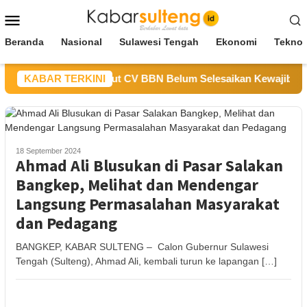
Loncat
Menu
ke
Mobile
konten
Beranda
Nasional
Sulawesi Tengah
Ekonomi
Teknol
 ESDM Sulteng Sebut CV BBN Belum Selesaikan Kewajiban untu
KABAR TERKINI
18 September 2024
Ahmad Ali Blusukan di Pasar Salakan
Bangkep, Melihat dan Mendengar
Langsung Permasalahan Masyarakat
dan Pedagang
BANGKEP, KABAR SULTENG – Calon Gubernur Sulawesi
Tengah (Sulteng), Ahmad Ali, kembali turun ke lapangan […]