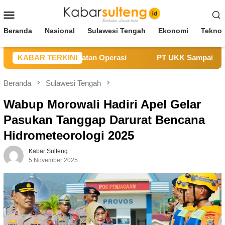
Loncat
Menu
ke
Mobile
konten
Beranda
Nasional
Sulawesi Tengah
Ekonomi
Teknol
iban untuk Kegiatan Operasi
KABAR TERKINI
PT UKK Sampaikan Duka, J
Beranda
Sulawesi Tengah
Wabup Morowali Hadiri Apel Gelar
Pasukan Tanggap Darurat Bencana
Hidrometeorologi 2025
Kabar Sulteng
5 November 2025