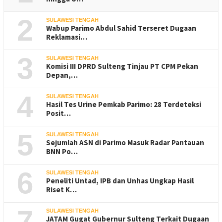
2
SULAWESI TENGAH
Wabup Parimo Abdul Sahid Terseret Dugaan
Reklamasi…
3
SULAWESI TENGAH
Komisi III DPRD Sulteng Tinjau PT CPM Pekan
Depan,…
4
SULAWESI TENGAH
Hasil Tes Urine Pemkab Parimo: 28 Terdeteksi
Posit…
5
SULAWESI TENGAH
Sejumlah ASN di Parimo Masuk Radar Pantauan
BNN Po…
6
SULAWESI TENGAH
Peneliti Untad, IPB dan Unhas Ungkap Hasil
Riset K…
7
SULAWESI TENGAH
JATAM Gugat Gubernur Sulteng Terkait Dugaan