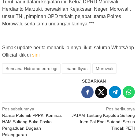
Turut hadir dalam kegiatan ini, Ketua DPRD Morowali
Herdianto Marzuki, perwakilan Kejaksaan Negeri Morowali,
unsur TNI, pimpinan OPD terkait, pejabat utama Polres
Morowali, serta tamu undangan lainnya.***
Simak update berita menarik lainnya, ikuti saluran WhatsApp
Official klik di
sini
Bencana Hidrometeorologi
Iriane Iliyas
Morowali
SEBARKAN
Navigasi
Pos sebelumnya
Pos berikutnya
Ramai Polemik PPPK, Komnas
JATAM Tantang Kapolda Sulteng
pos
HAM Sulteng Buka Posko
Irjen Pol Endi Sutendi Serius
Pengaduan Dugaan
Tindak PETI
Pelanggaran