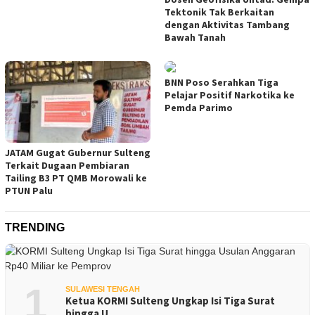
Tektonik Tak Berkaitan
dengan Aktivitas Tambang
Bawah Tanah
BNN Poso Serahkan Tiga
Pelajar Positif Narkotika ke
Pemda Parimo
JATAM Gugat Gubernur Sulteng
Terkait Dugaan Pembiaran
Tailing B3 PT QMB Morowali ke
PTUN Palu
TRENDING
1
SULAWESI TENGAH
Ketua KORMI Sulteng Ungkap Isi Tiga Surat
hingga U…