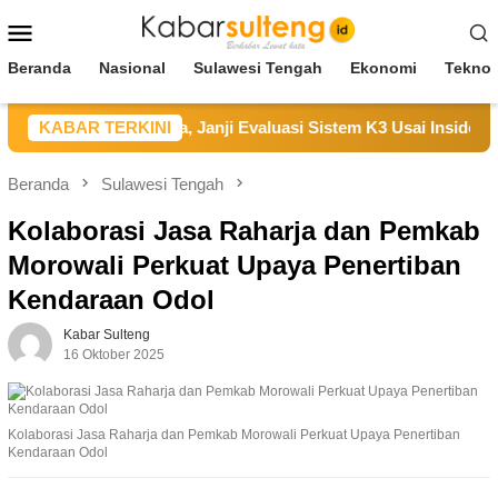
Loncat
Menu
ke
Mobile
konten
Beranda
Nasional
Sulawesi Tengah
Ekonomi
Teknol
KK Sampaikan Duka, Janji Evaluasi Sistem K3 Usai Insiden Kary
KABAR TERKINI
Beranda
Sulawesi Tengah
Kolaborasi Jasa Raharja dan Pemkab
Morowali Perkuat Upaya Penertiban
Kendaraan Odol
Kabar Sulteng
16 Oktober 2025
Kolaborasi Jasa Raharja dan Pemkab Morowali Perkuat Upaya Penertiban
Kendaraan Odol