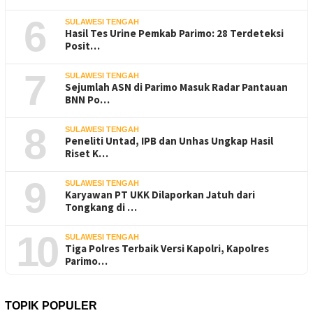
6
SULAWESI TENGAH
Hasil Tes Urine Pemkab Parimo: 28 Terdeteksi
Posit…
7
SULAWESI TENGAH
Sejumlah ASN di Parimo Masuk Radar Pantauan
BNN Po…
8
SULAWESI TENGAH
Peneliti Untad, IPB dan Unhas Ungkap Hasil
Riset K…
9
SULAWESI TENGAH
Karyawan PT UKK Dilaporkan Jatuh dari
Tongkang di …
10
SULAWESI TENGAH
Tiga Polres Terbaik Versi Kapolri, Kapolres
Parimo…
TOPIK POPULER