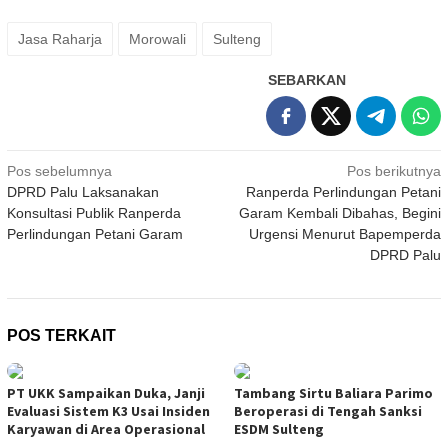
Jasa Raharja
Morowali
Sulteng
SEBARKAN
Navigasi
Pos sebelumnya
Pos berikutnya
DPRD Palu Laksanakan
Ranperda Perlindungan Petani
pos
Konsultasi Publik Ranperda
Garam Kembali Dibahas, Begini
Perlindungan Petani Garam
Urgensi Menurut Bapemperda
DPRD Palu
POS TERKAIT
PT UKK Sampaikan Duka, Janji
Tambang Sirtu Baliara Parimo
Evaluasi Sistem K3 Usai Insiden
Beroperasi di Tengah Sanksi
Karyawan di Area Operasional
ESDM Sulteng