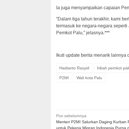
Ia juga menyampaikan capaian Pem
“Dalam tiga tahun terakhir, kami b
termasuk ke negara-negara seperti 
Pemkot Palu,” jelasnya.***
Ikuti update berita menarik lainnya 
Hadianto Rasyid
hibah pemkot pal
P2MI
Wali kota Palu
Navigasi
Pos sebelumnya
Menteri P2MI Salurkan Daging Kurban 
pos
untuk Pekerja Migran Indonesia Purna d