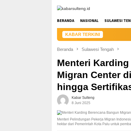
Loncat
ke
konten
BERANDA
NASIONAL
SULAWESI TE
KABAR TERKINI
Beranda
Sulawesi Tengah
Menteri Kardin
Migran Center di
hingga Sertifika
Kabar Sulteng
8 Juni 2025
Menteri Pelindungan Pekerja Migran Indonesi
hektar dari Pemerintah Kota Palu untuk pemba