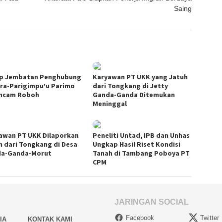
Saing
p Jembatan Penghubung
Karyawan PT UKK yang Jatuh
ara-Parigimpu’u Parimo
dari Tongkang di Jetty
ncam Roboh
Ganda-Ganda Ditemukan
Meninggal
awan PT UKK Dilaporkan
Peneliti Untad, IPB dan Unhas
h dari Tongkang di Desa
Ungkap Hasil Riset Kondisi
a-Ganda-Morut
Tanah di Tambang Poboya PT
CPM
JARINGAN SOCIAL
Facebook
Twitter
IA
KONTAK KAMI