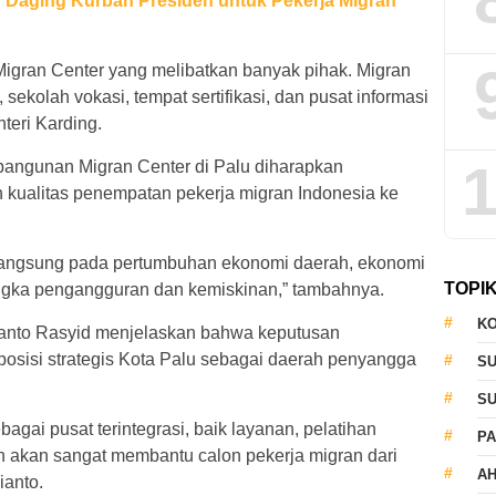
n Daging Kurban Presiden untuk Pekerja Migran
 Migran Center yang melibatkan banyak pihak. Migran
sekolah vokasi, tempat sertifikasi, dan pusat informasi
nteri Karding.
1
angunan Migran Center di Palu diharapkan
kualitas penempatan pekerja migran Indonesia ke
langsung pada pertumbuhan ekonomi daerah, ekonomi
TOPI
gka pengangguran dan kemiskinan,” tambahnya.
KO
dianto Rasyid menjelaskan bahwa keputusan
posisi strategis Kota Palu sebagai daerah penyangga
S
S
agai pusat terintegrasi, baik layanan, pelatihan
PA
kin akan sangat membantu calon pekerja migran dari
AH
ianto.