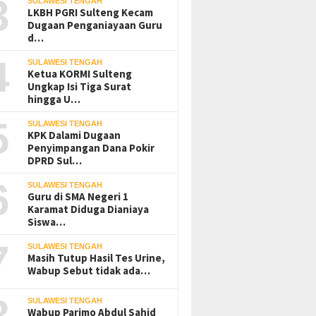
3
SULAWESI TENGAH
LKBH PGRI Sulteng Kecam
Dugaan Penganiayaan Guru
d…
4
SULAWESI TENGAH
Ketua KORMI Sulteng
Ungkap Isi Tiga Surat
hingga U…
5
SULAWESI TENGAH
KPK Dalami Dugaan
Penyimpangan Dana Pokir
DPRD Sul…
6
SULAWESI TENGAH
Guru di SMA Negeri 1
Karamat Diduga Dianiaya
Siswa…
7
SULAWESI TENGAH
Masih Tutup Hasil Tes Urine,
Wabup Sebut tidak ada…
8
SULAWESI TENGAH
Wabup Parimo Abdul Sahid