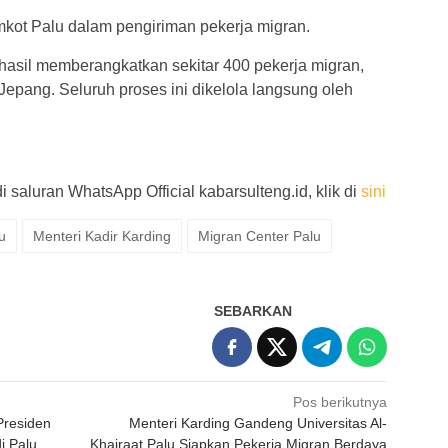
kot Palu dalam pengiriman pekerja migran.
erhasil memberangkatkan sekitar 400 pekerja migran,
Jepang. Seluruh proses ini dikelola langsung oleh
di saluran WhatsApp Official kabarsulteng.id, klik di
sini
u
Menteri Kadir Karding
Migran Center Palu
SEBARKAN
Pos berikutnya
Presiden
Menteri Karding Gandeng Universitas Al-
i Palu
Khairaat Palu Siapkan Pekerja Migran Berdaya