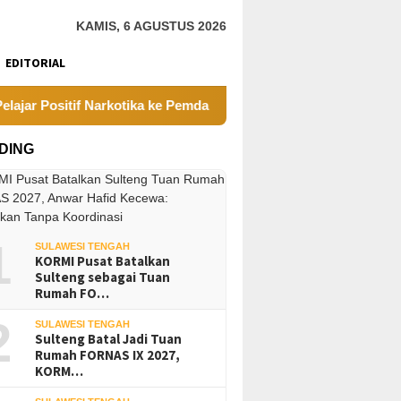
KAMIS, 6 AGUSTUS 2026
EDITORIAL
ositif Narkotika ke Pemda Parimo
Sayap Jembatan Peng
DING
1
SULAWESI TENGAH
KORMI Pusat Batalkan
Sulteng sebagai Tuan
Rumah FO…
2
SULAWESI TENGAH
Sulteng Batal Jadi Tuan
Rumah FORNAS IX 2027,
KORM…