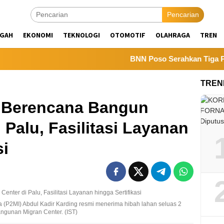
Pencarian
NGAH
EKONOMI
TEKNOLOGI
OTOMOTIF
OLAHRAGA
TREN
BNN Poso Serahkan Tiga Pelajar P
TREN
g Berencana Bangun
 Palu, Fasilitasi Layanan
si
a (P2MI) Abdul Kadir Karding resmi menerima hibah lahan seluas 2
ngunan Migran Center. (IST)