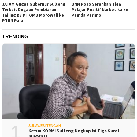
JATAM Gugat Gubernur Sulteng
BNN Poso Serahkan Tiga
Terkait Dugaan Pembiaran
Pelajar Positif Narkotika ke
Tailing B3 PT QMB Morowali ke
Pemda Parimo
PTUN Palu
TRENDING
1
SULAWESI TENGAH
Ketua KORMI Sulteng Ungkap Isi Tiga Surat
hingga U…