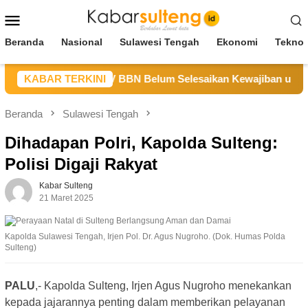
Loncat
Menu
ke
Mobile
konten
Beranda
Nasional
Sulawesi Tengah
Ekonomi
Teknol
ulteng Sebut CV BBN Belum Selesaikan Kewajiban untuk Kegia
KABAR TERKINI
Beranda
Sulawesi Tengah
Dihadapan Polri, Kapolda Sulteng:
Polisi Digaji Rakyat
Kabar Sulteng
21 Maret 2025
Kapolda Sulawesi Tengah, Irjen Pol. Dr. Agus Nugroho. (Dok. Humas Polda
Sulteng)
PALU
,- Kapolda Sulteng, Irjen Agus Nugroho menekankan
kepada jajarannya penting dalam memberikan pelayanan