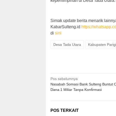
kepemimpinan di Desa Tada Utara.*
Simak update berita menarik lainnya
KabarSulteng.id
https://whatsap
di
sini
Desa Tada Utara
Kabupaten Parig
Navigasi
Pos sebelumnya
Nasabah Somasi Bank Sulteng Buntut C
pos
Dana 1 Miliar Tanpa Konfirmasi
POS TERKAIT