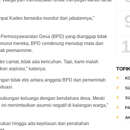
mpai Kades bersedia mundur dari jabatannya,”
 Permusyawaratan Desa (BPD) yang dianggap tidak
1
 Menurut mereka, BPD cenderung menutup mata dan
dak premanisme.
r camat, tidak ada kericuhan. Tapi, kami malah
n aspirasi,” katanya.
TOPI
KO
an tidak etis antara anggota BPD dan pemerintah
tuasi.
S
 hubungan keluarga dengan bendahara desa. Meski
S
l ini menimbulkan asumsi negatif di kalangan warga,”
PA
AH
lakukan hingga ada kejelasan dan perubahan