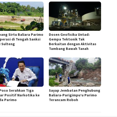
ang Sirtu Baliara Parimo
Dosen Geofisika Untad:
perasi di Tengah Sanksi
Gempa Tektonik Tak
 Sulteng
Berkaitan dengan Aktivitas
Tambang Bawah Tanah
Poso Serahkan Tiga
Sayap Jembatan Penghubung
jar Positif Narkotika ke
Baliara-Parigimpu’u Parimo
a Parimo
Terancam Roboh