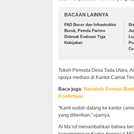
BACAAN LAINNYA
PAD Bocor dan Infrastruktur
Di
Buruk, Pemda Parimo
Ju
Didesak Evaluasi Tiga
Lu
Kebijakan
Pu
Cu
Tokoh Pemuda Desa Tada Utara, Al 
upaya mediasi di Kantor Camat Tin
Baca juga:
Nasabah Somasi Bank 
Konfirmasi
“Kami sudah datang ke kantor camat
yang diberikan,” ujarnya.
Al Ma’ruf menambahkan bahwa berb
kepemimpinan Kades berinisial MG