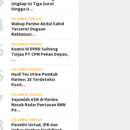
Ungkap Isi Tiga Surat
hingga U…
4
SULAWESI TENGAH
Wabup Parimo Abdul Sahid
Terseret Dugaan
Reklamasi…
5
SULAWESI TENGAH
Komisi III DPRD Sulteng
Tinjau PT CPM Pekan Depan,
…
6
SULAWESI TENGAH
Hasil Tes Urine Pemkab
Parimo: 28 Terdeteksi
Posit…
7
SULAWESI TENGAH
Sejumlah ASN di Parimo
Masuk Radar Pantauan BNN
Po…
8
SULAWESI TENGAH
Peneliti Untad, IPB dan
Unhas Ungkap Hasil Riset