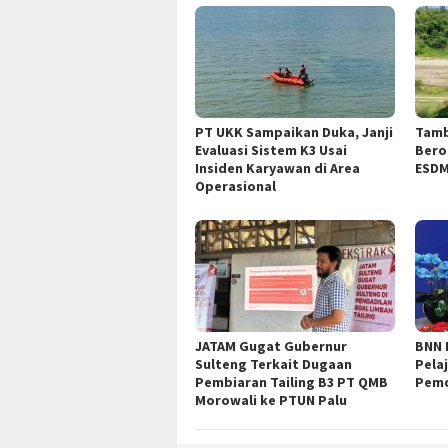
PT UKK Sampaikan Duka, Janji
Tamb
Evaluasi Sistem K3 Usai
Bero
Insiden Karyawan di Area
ESDM
Operasional
JATAM Gugat Gubernur
BNN 
Sulteng Terkait Dugaan
Pela
Pembiaran Tailing B3 PT QMB
Pemd
Morowali ke PTUN Palu