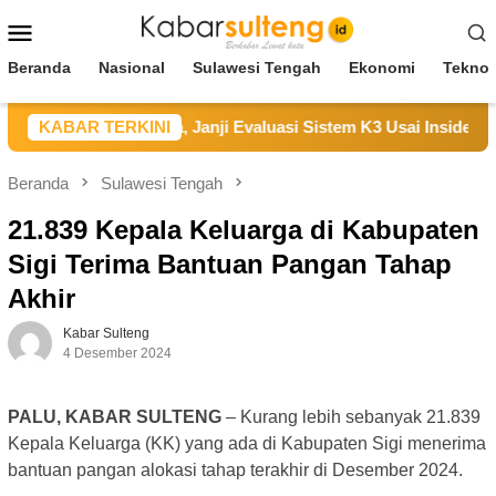
Loncat
Menu
ke
Mobile
konten
Beranda
Nasional
Sulawesi Tengah
Ekonomi
Teknol
 Sampaikan Duka, Janji Evaluasi Sistem K3 Usai Insiden Karya
KABAR TERKINI
Beranda
Sulawesi Tengah
21.839 Kepala Keluarga di Kabupaten
Sigi Terima Bantuan Pangan Tahap
Akhir
Kabar Sulteng
4 Desember 2024
PALU, KABAR SULTENG
– Kurang lebih sebanyak 21.839
Kepala Keluarga (KK) yang ada di Kabupaten Sigi menerima
bantuan pangan alokasi tahap terakhir di Desember 2024.