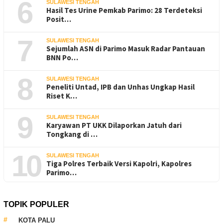
6
SULAWESI TENGAH
Hasil Tes Urine Pemkab Parimo: 28 Terdeteksi
Posit…
7
SULAWESI TENGAH
Sejumlah ASN di Parimo Masuk Radar Pantauan
BNN Po…
8
SULAWESI TENGAH
Peneliti Untad, IPB dan Unhas Ungkap Hasil
Riset K…
9
SULAWESI TENGAH
Karyawan PT UKK Dilaporkan Jatuh dari
Tongkang di …
10
SULAWESI TENGAH
Tiga Polres Terbaik Versi Kapolri, Kapolres
Parimo…
TOPIK POPULER
KOTA PALU