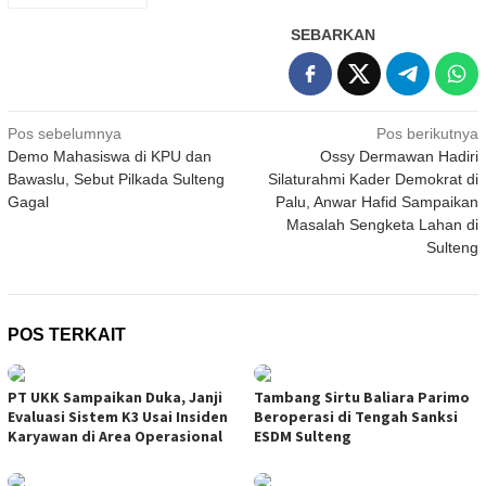
SEBARKAN
Navigasi
Pos sebelumnya
Pos berikutnya
Demo Mahasiswa di KPU dan
Ossy Dermawan Hadiri
pos
Bawaslu, Sebut Pilkada Sulteng
Silaturahmi Kader Demokrat di
Gagal
Palu, Anwar Hafid Sampaikan
Masalah Sengketa Lahan di
Sulteng
POS TERKAIT
PT UKK Sampaikan Duka, Janji
Tambang Sirtu Baliara Parimo
Evaluasi Sistem K3 Usai Insiden
Beroperasi di Tengah Sanksi
Karyawan di Area Operasional
ESDM Sulteng