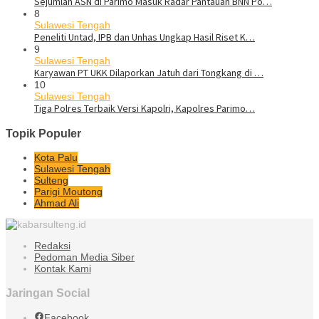
Sejumlah ASN di Parimo Masuk Radar Pantauan BNN Po…
8
Sulawesi Tengah
Peneliti Untad, IPB dan Unhas Ungkap Hasil Riset K…
9
Sulawesi Tengah
Karyawan PT UKK Dilaporkan Jatuh dari Tongkang di …
10
Sulawesi Tengah
Tiga Polres Terbaik Versi Kapolri, Kapolres Parimo…
Topik Populer
Kota Palu
Sulawesi Tengah
Sulteng
Parigi Moutong
Ahmad Ali
Redaksi
Pedoman Media Siber
Kontak Kami
Jaringan Social
Facebook