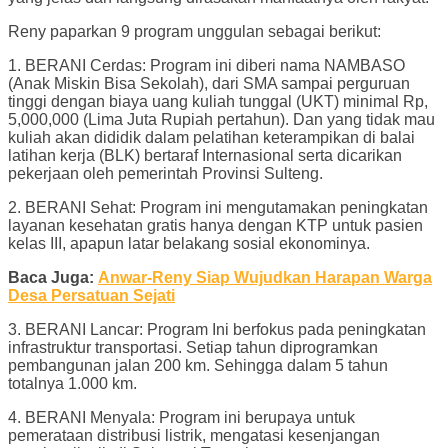
Reny paparkan 9 program unggulan sebagai berikut:
1. BERANI Cerdas: Program ini diberi nama NAMBASO
(Anak Miskin Bisa Sekolah), dari SMA sampai perguruan
tinggi dengan biaya uang kuliah tunggal (UKT) minimal Rp,
5,000,000 (Lima Juta Rupiah pertahun). Dan yang tidak mau
kuliah akan dididik dalam pelatihan keterampikan di balai
latihan kerja (BLK) bertaraf Internasional serta dicarikan
pekerjaan oleh pemerintah Provinsi Sulteng.
2. BERANI Sehat: Program ini mengutamakan peningkatan
layanan kesehatan gratis hanya dengan KTP untuk pasien
kelas III, apapun latar belakang sosial ekonominya.
Baca Juga:
Anwar-Reny Siap Wujudkan Harapan Warga
Desa Persatuan Sejati
3. BERANI Lancar: Program Ini berfokus pada peningkatan
infrastruktur transportasi. Setiap tahun diprogramkan
pembangunan jalan 200 km. Sehingga dalam 5 tahun
totalnya 1.000 km.
4. BERANI Menyala: Program ini berupaya untuk
pemerataan distribusi listrik, mengatasi kesenjangan