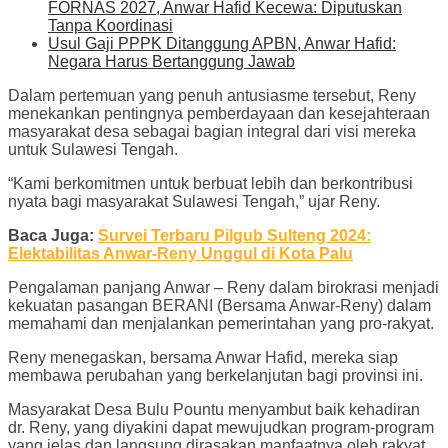
FORNAS 2027, Anwar Hafid Kecewa: Diputuskan
Tanpa Koordinasi
Usul Gaji PPPK Ditanggung APBN, Anwar Hafid:
Negara Harus Bertanggung Jawab
Dalam pertemuan yang penuh antusiasme tersebut, Reny
menekankan pentingnya pemberdayaan dan kesejahteraan
masyarakat desa sebagai bagian integral dari visi mereka
untuk Sulawesi Tengah.
“Kami berkomitmen untuk berbuat lebih dan berkontribusi
nyata bagi masyarakat Sulawesi Tengah,” ujar Reny.
Baca Juga:
Survei Terbaru Pilgub Sulteng 2024:
Elektabilitas Anwar-Reny Unggul di Kota Palu
Pengalaman panjang Anwar – Reny dalam birokrasi menjadi
kekuatan pasangan BERANI (Bersama Anwar-Reny) dalam
memahami dan menjalankan pemerintahan yang pro-rakyat.
Reny menegaskan, bersama Anwar Hafid, mereka siap
membawa perubahan yang berkelanjutan bagi provinsi ini.
Masyarakat Desa Bulu Pountu menyambut baik kehadiran
dr. Reny, yang diyakini dapat mewujudkan program-program
yang jelas dan langsung dirasakan manfaatnya oleh rakyat.