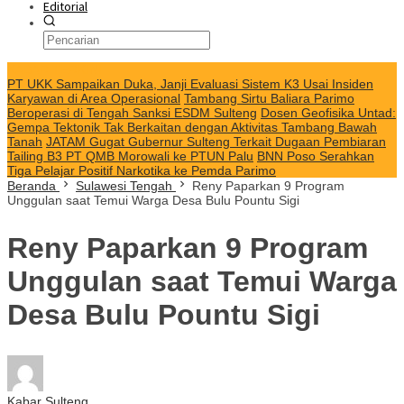
Editorial
KABAR TERKINI
PT UKK Sampaikan Duka, Janji Evaluasi Sistem K3 Usai Insiden
Karyawan di Area Operasional
Tambang Sirtu Baliara Parimo
Beroperasi di Tengah Sanksi ESDM Sulteng
Dosen Geofisika Untad:
Gempa Tektonik Tak Berkaitan dengan Aktivitas Tambang Bawah
Tanah
JATAM Gugat Gubernur Sulteng Terkait Dugaan Pembiaran
Tailing B3 PT QMB Morowali ke PTUN Palu
BNN Poso Serahkan
Tiga Pelajar Positif Narkotika ke Pemda Parimo
Beranda
Sulawesi Tengah
Reny Paparkan 9 Program
Unggulan saat Temui Warga Desa Bulu Pountu Sigi
Reny Paparkan 9 Program
Unggulan saat Temui Warga
Desa Bulu Pountu Sigi
Kabar Sulteng