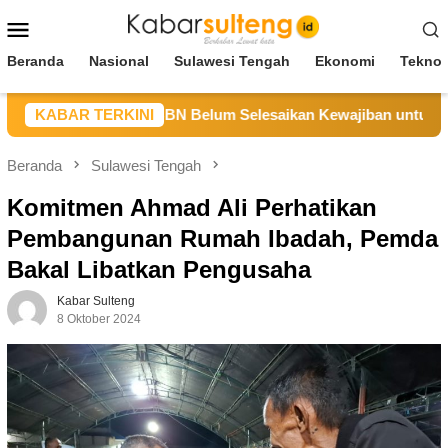
Loncat
Menu
ke
Mobile
konten
Beranda
Nasional
Sulawesi Tengah
Ekonomi
Teknol
teng Sebut CV BBN Belum Selesaikan Kewajiban untuk Kegiata
KABAR TERKINI
Beranda
Sulawesi Tengah
Komitmen Ahmad Ali Perhatikan
Pembangunan Rumah Ibadah, Pemda
Bakal Libatkan Pengusaha
Kabar Sulteng
8 Oktober 2024