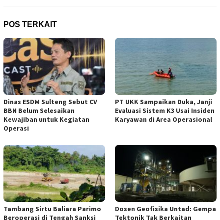
POS TERKAIT
Dinas ESDM Sulteng Sebut CV
PT UKK Sampaikan Duka, Janji
BBN Belum Selesaikan
Evaluasi Sistem K3 Usai Insiden
Kewajiban untuk Kegiatan
Karyawan di Area Operasional
Operasi
Tambang Sirtu Baliara Parimo
Dosen Geofisika Untad: Gempa
Beroperasi di Tengah Sanksi
Tektonik Tak Berkaitan