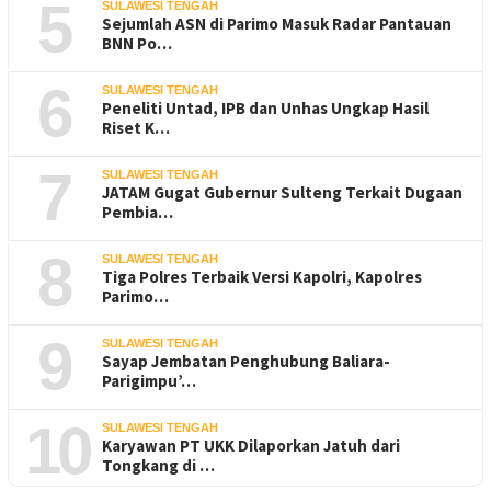
5
SULAWESI TENGAH
Sejumlah ASN di Parimo Masuk Radar Pantauan
BNN Po…
6
SULAWESI TENGAH
Peneliti Untad, IPB dan Unhas Ungkap Hasil
Riset K…
7
SULAWESI TENGAH
JATAM Gugat Gubernur Sulteng Terkait Dugaan
Pembia…
8
SULAWESI TENGAH
Tiga Polres Terbaik Versi Kapolri, Kapolres
Parimo…
9
SULAWESI TENGAH
Sayap Jembatan Penghubung Baliara-
Parigimpu’…
10
SULAWESI TENGAH
Karyawan PT UKK Dilaporkan Jatuh dari
Tongkang di …