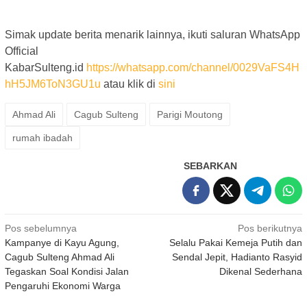
Simak update berita menarik lainnya, ikuti saluran WhatsApp
Official
KabarSulteng.id
https://whatsapp.com/channel/0029VaFS4H
hH5JM6ToN3GU1u
atau klik di
sini
Ahmad Ali
Cagub Sulteng
Parigi Moutong
rumah ibadah
SEBARKAN
Navigasi
Pos sebelumnya
Pos berikutnya
Kampanye di Kayu Agung,
Selalu Pakai Kemeja Putih dan
pos
Cagub Sulteng Ahmad Ali
Sendal Jepit, Hadianto Rasyid
Tegaskan Soal Kondisi Jalan
Dikenal Sederhana
Pengaruhi Ekonomi Warga