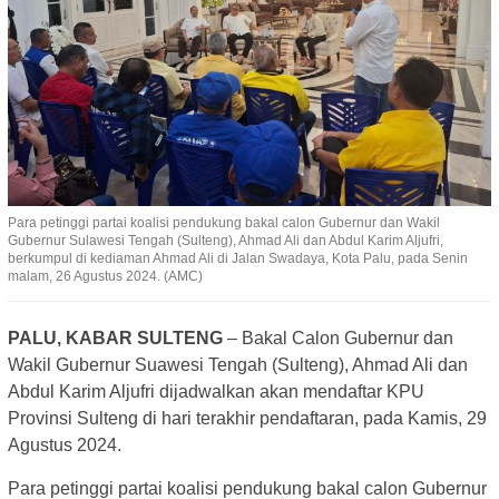
Para petinggi partai koalisi pendukung bakal calon Gubernur dan Wakil
Gubernur Sulawesi Tengah (Sulteng), Ahmad Ali dan Abdul Karim Aljufri,
berkumpul di kediaman Ahmad Ali di Jalan Swadaya, Kota Palu, pada Senin
malam, 26 Agustus 2024. (AMC)
PALU, KABAR SULTENG
– Bakal Calon Gubernur dan
Wakil Gubernur Suawesi Tengah (Sulteng), Ahmad Ali dan
Abdul Karim Aljufri dijadwalkan akan mendaftar KPU
Provinsi Sulteng di hari terakhir pendaftaran, pada Kamis, 29
Agustus 2024.
Para petinggi partai koalisi pendukung bakal calon Gubernur