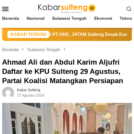
Loncat
Menu
ke
Mobile
konten
Beranda
Nasional
Sulawesi Tengah
Ekonomi
Teknol
celakaan Kerja di PT UKK, JATAM Sulteng Desak Evaluasi SMK
KABAR TERKINI
Beranda
Sulawesi Tengah
Ahmad Ali dan Abdul Karim Aljufri
Daftar ke KPU Sulteng 29 Agustus,
Partai Koalisi Matangkan Persiapan
Kabar Sulteng
27 Agustus 2024