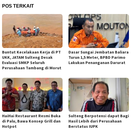
POS TERKAIT
Buntut Kecelakaan Kerja di PT
Dasar Sungai Jembatan Baliara
UKK, JATAM Sulteng Desak
Turun 1,5 Meter, BPBD Parimo
Evaluasi SMKP Seluruh
Lakukan Penanganan Darurat
Perusahaan Tambang di Morut
HaiHai Restaurant Resmi Buka
Sulteng Berpotensi dapat Bagi
di Palu, Bawa Konsep Grill dan
Hasil Lebih dari Perusahaan
Hotpot
Berstatus IUPK