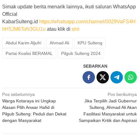
Simak update berita menarik lainnya, ikuti saluran WhatsApp
Official
KabarSulteng.id
https://whatsapp.com/channel/0029VaFS4H
hH5JM6ToN3GU1u
atau klik di
sini
Abdul Karim Aljufri
Ahmad Ali
KPU Sulteng
Partai Koalisi BERAMAL
Pilgub Sulteng 2024
SEBARKAN
Navigasi
Pos sebelumnya
Pos berikutnya
Warga Kotaraya ini Ungkap
Jika Terpilih Jadi Gubernur
pos
Alasan Pilih Anwar Hafid di
Sulteng, Ahmad Ali Akan
Pilgub Sulteng: Peduli dan Dekat
Fasilitasi Masyarakat untuk
dengan Masyarakat
Sampaikan Kritik dan Aspirasi