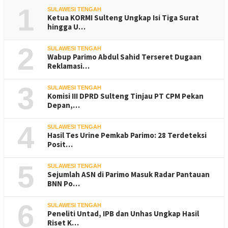
1
SULAWESI TENGAH
Ketua KORMI Sulteng Ungkap Isi Tiga Surat
hingga U…
2
SULAWESI TENGAH
Wabup Parimo Abdul Sahid Terseret Dugaan
Reklamasi…
3
SULAWESI TENGAH
Komisi III DPRD Sulteng Tinjau PT CPM Pekan
Depan,…
4
SULAWESI TENGAH
Hasil Tes Urine Pemkab Parimo: 28 Terdeteksi
Posit…
5
SULAWESI TENGAH
Sejumlah ASN di Parimo Masuk Radar Pantauan
BNN Po…
6
SULAWESI TENGAH
Peneliti Untad, IPB dan Unhas Ungkap Hasil
Riset K…