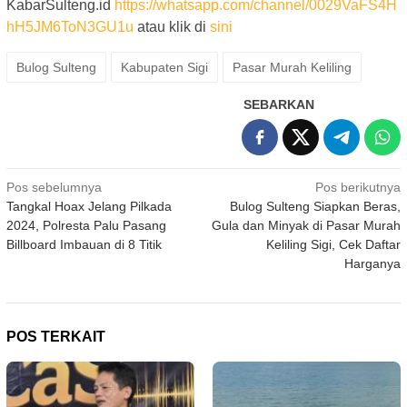
KabarSulteng.id
https://whatsapp.com/channel/0029VaFS4H
hH5JM6ToN3GU1u
atau klik di
sini
Bulog Sulteng
Kabupaten Sigi
Pasar Murah Keliling
SEBARKAN
Navigasi
Pos sebelumnya
Pos berikutnya
Tangkal Hoax Jelang Pilkada
Bulog Sulteng Siapkan Beras,
pos
2024, Polresta Palu Pasang
Gula dan Minyak di Pasar Murah
Billboard Imbauan di 8 Titik
Keliling Sigi, Cek Daftar
Harganya
POS TERKAIT