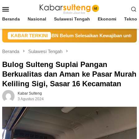
Loncat
Menu
ke
Mobile
konten
Beranda
Nasional
Sulawesi Tengah
Ekonomi
Teknol
eng Sebut CV BBN Belum Selesaikan Kewajiban untuk Kegiatan
KABAR TERKINI
Beranda
Sulawesi Tengah
Bulog Sulteng Suplai Pangan
Berkualitas dan Aman ke Pasar Murah
Keliling Sigi, Sasar 16 Kecamatan
Kabar Sulteng
3 Agustus 2024