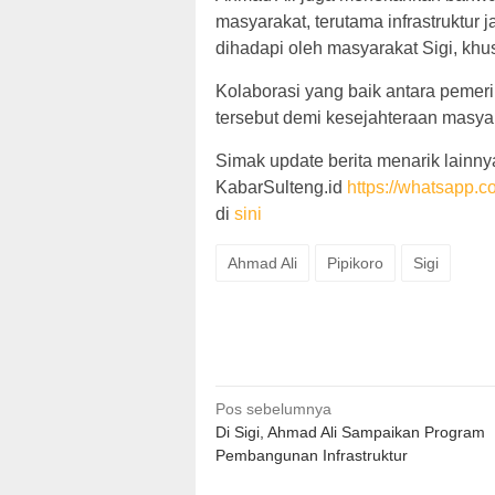
masyarakat, terutama infrastruktur 
dihadapi oleh masyarakat Sigi, kh
Kolaborasi yang baik antara pemer
tersebut demi kesejahteraan masyar
Simak update berita menarik lainnya
KabarSulteng.id
https://whatsap
di
sini
Ahmad Ali
Pipikoro
Sigi
Navigasi
Pos sebelumnya
Di Sigi, Ahmad Ali Sampaikan Program
pos
Pembangunan Infrastruktur