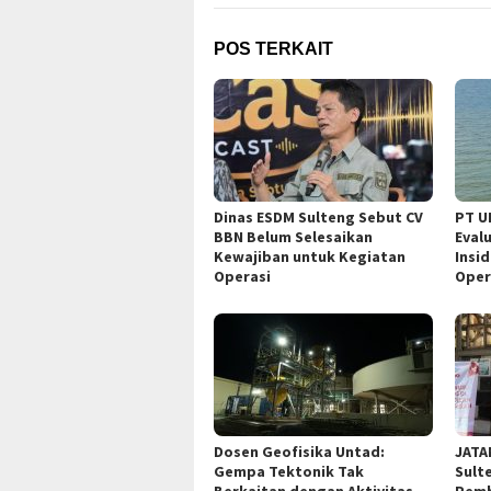
POS TERKAIT
Dinas ESDM Sulteng Sebut CV
PT U
BBN Belum Selesaikan
Eval
Kewajiban untuk Kegiatan
Insi
Operasi
Oper
Dosen Geofisika Untad:
JATA
Gempa Tektonik Tak
Sult
Berkaitan dengan Aktivitas
Pemb