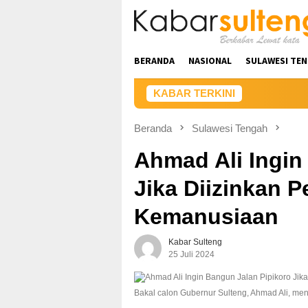
Loncat
ke
konten
BERANDA
NASIONAL
SULAWESI TE
KABAR TERKINI
Beranda
Sulawesi Tengah
Ahmad Ali Ingin
Jika Diizinkan P
Kemanusiaan
Kabar Sulteng
25 Juli 2024
Bakal calon Gubernur Sulteng, Ahmad Ali, me