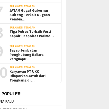
7
SULAWESI TENGAH
JATAM Gugat Gubernur
Sulteng Terkait Dugaan
Pembia…
8
SULAWESI TENGAH
Tiga Polres Terbaik Versi
Kapolri, Kapolres Parimo…
9
SULAWESI TENGAH
Sayap Jembatan
Penghubung Baliara-
Parigimpu’…
0
SULAWESI TENGAH
Karyawan PT UKK
Dilaporkan Jatuh dari
Tongkang di …
K POPULER
TA PALU