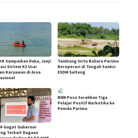
KK Sampaikan Duka, Janji
Tambang Sirtu Baliara Parimo
uasi Sistem K3 Usai
Beroperasi di Tengah Sanksi
den Karyawan di Area
ESDM Sulteng
asional
BNN Poso Serahkan Tiga
Pelajar Positif Narkotika ke
Pemda Parimo
M Gugat Gubernur
eng Terkait Dugaan
iaran Tailing B3 PT QMB