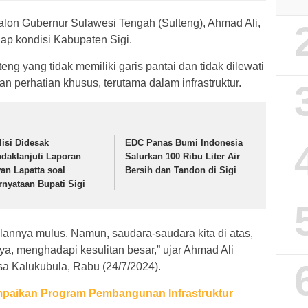
alon Gubernur Sulawesi Tengah (Sulteng), Ahmad Ali,
ap kondisi Kabupaten Sigi.
eng yang tidak memiliki garis pantai dan tidak dilewati
an perhatian khusus, terutama dalam infrastruktur.
lisi Didesak
EDC Panas Bumi Indonesia
ndaklanjuti Laporan
Salurkan 100 Ribu Liter Air
wan Lapatta soal
Bersih dan Tandon di Sigi
rnyataan Bupati Sigi
alannya mulus. Namun, saudara-saudara kita di atas,
nya, menghadapi kesulitan besar,” ujar Ahmad Ali
a Kalukubula, Rabu (24/7/2024).
ampaikan Program Pembangunan Infrastruktur