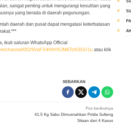
S
jalan, sangat penting untuk mengurangi kesulitan yang
S
ususnya yang berada di daerah pegunungan.
PA
intah daerah dan pusat dapat mengatasi keterbatasan
akat.***
AH
, ikuti saluran WhatsApp Official
p.com/channel/0029VaFS4HhH5JM6ToN3GU1u
atau klik
SEBARKAN
Pos berikutnya
41,5 Kg Sabu Dimusnahkan Polda Sulteng
Sitaan dari 4 Kasus