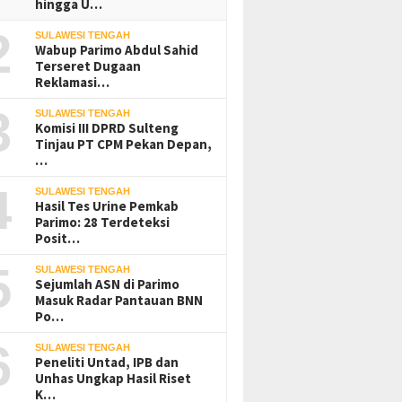
hingga U…
2
SULAWESI TENGAH
Wabup Parimo Abdul Sahid
Terseret Dugaan
Reklamasi…
3
SULAWESI TENGAH
Komisi III DPRD Sulteng
Tinjau PT CPM Pekan Depan,
…
4
SULAWESI TENGAH
Hasil Tes Urine Pemkab
Parimo: 28 Terdeteksi
Posit…
5
SULAWESI TENGAH
Sejumlah ASN di Parimo
Masuk Radar Pantauan BNN
Po…
6
SULAWESI TENGAH
Peneliti Untad, IPB dan
Unhas Ungkap Hasil Riset
K…